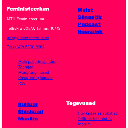
Feministeerium
Meist
Sõnastik
MTÜ Feministeerium
Podcast
Telliskivi 60a/3, Tallinn, 10412
Nõusolek
info@feministeerium.ee
Tel (+372) 5330 8262
Meie paberimajandus
Toetajad
Müügitingimused
Kasutus­tingimused
RSS
Tegevused
Kultuur
Ühiskond
Huvikaitse seisukohad
Maailm
Tallinna feministlik
foorum