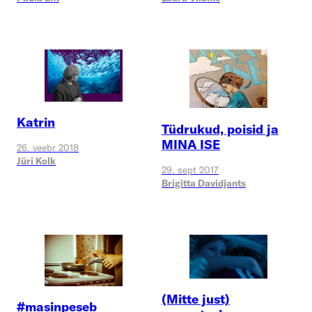
Katrin
Tüdrukud, poisid ja
MINA ISE
26. veebr 2018
Jüri Kolk
29. sept 2017
Brigitta Davidjants
(Mitte just)
#masinpeseb