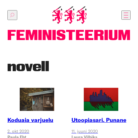
Põhilise
sisu
juurde
novell
Koduaia varjuelu
Utoopiasari. Punane
2. okt 2020
11. juuni 2020
Paula Eht
Laura Vilbiks