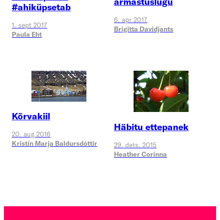
armastuslugu
#ahiküpsetab
6. apr 2017
1. sept 2017
Brigitta Davidjants
Paula Eht
Kõrvakiil
Häbitu ettepanek
20. aug 2016
Kristín Marja Baldursdóttir
29. dets. 2015
Heather Corinna