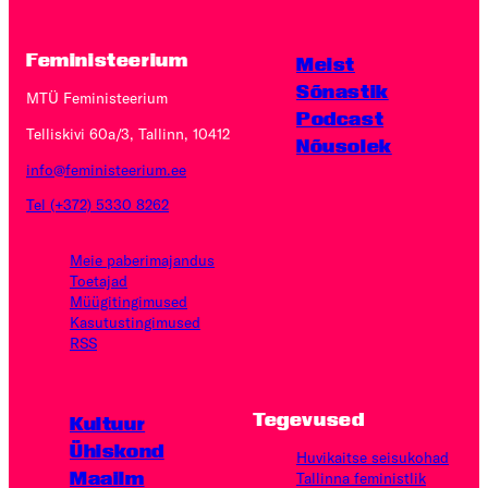
Feministeerium
Meist
Sõnastik
MTÜ Feministeerium
Podcast
Telliskivi 60a/3, Tallinn, 10412
Nõusolek
info@feministeerium.ee
Tel (+372) 5330 8262
Meie paberimajandus
Toetajad
Müügitingimused
Kasutus­tingimused
RSS
Tegevused
Kultuur
Ühiskond
Huvikaitse seisukohad
Maailm
Tallinna feministlik