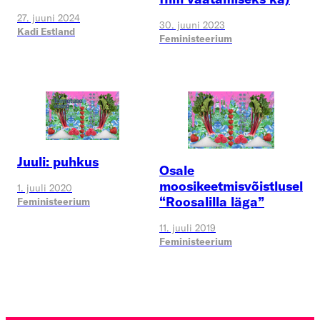
27. juuni 2024
30. juuni 2023
Kadi Estland
Feministeerium
Juuli: puhkus
Osale
moosikeetmisvõistlusel
1. juuli 2020
“Roosalilla läga”
Feministeerium
11. juuli 2019
Feministeerium