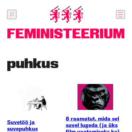
Põhilise
sisu
juurde
puhkus
8 raamatut, mida sel
Suvetöö ja
suvel lugeda (ja üks
suvepuhkus
film vaatamiseks ka)