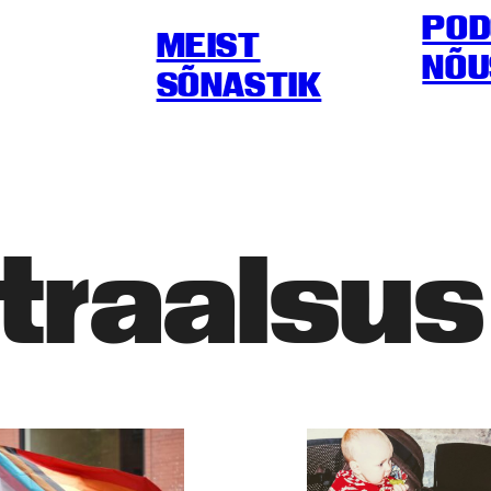
POD
MEIST
NÕU
SÕNASTIK
traalsus