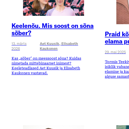
Keelenõu. Mis soost on sõna
sõber?
Praid kõ
elama p
13. märts
Aet Kuusik,
Elisabeth
2026
Kaukonen
29. mai 2025
Kas „sõber" on meessoost sõna? Kuidas
Tormis Teekiv
nimetada mittebinaarset inimest?
isiklik vaba
Keeleteadlased Aet Kuusik ja Elisabeth
elamine ja k
Kaukonen vastavad.
alguse samast