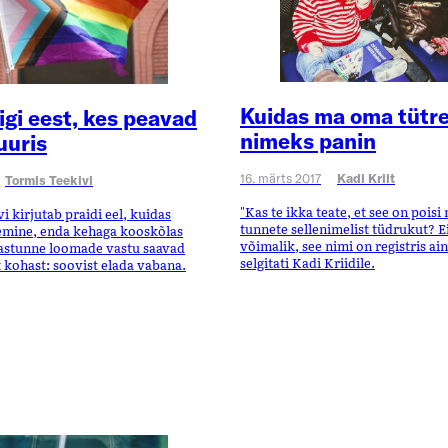
Kuidas ma oma tütre
igi eest, kes peavad
nimeks panin
uuris
16. märts 2017
Kadi Kriit
Tormis Teekivi
"Kas te ikka teate, et see on poisi
i kirjutab praidi eel, kuidas
tunnete sellenimelist tüdrukut? Ei
nemine, enda kehaga kooskõlas
võimalik, see nimi on registris ain
aastunne loomade vastu saavad
selgitati Kadi Kriidile.
 kohast: soovist elada vabana.