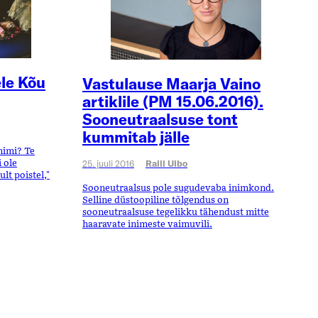
le Kõu
Vastulause Maarja Vaino
artiklile (PM 15.06.2016).
Sooneutraalsuse tont
kummitab jälle
 nimi? Te
 ole
25. juuli 2016
Raili Uibo
ult poistel,"
Sooneutraalsus pole sugudevaba inimkond.
Selline düstoopiline tõlgendus on
sooneutraalsuse tegelikku tähendust mitte
haaravate inimeste vaimuvili.