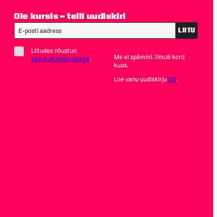
Ole kursis – telli uudiskiri
LIITU
Liitudes nõustun
Me ei spämmi. Ilmub kord
kasutustingimustega
.
kuus.
Loe vanu uudiskirju
siit
.