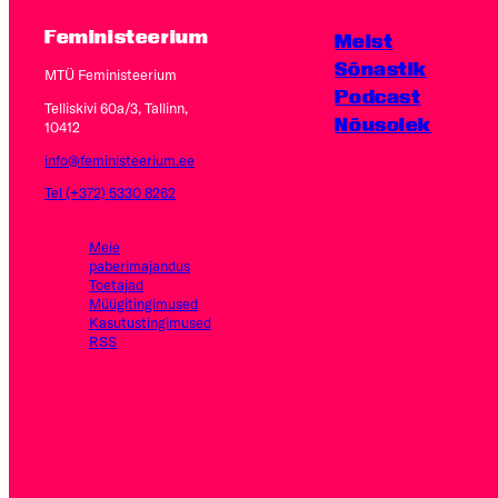
Feministeerium
Meist
Sõnastik
MTÜ Feministeerium
Podcast
Telliskivi 60a/3, Tallinn,
Nõusolek
10412
info@feministeerium.ee
Tel (+372) 5330 8262
Meie
paberimajandus
Toetajad
Müügitingimused
Kasutus­tingimused
RSS