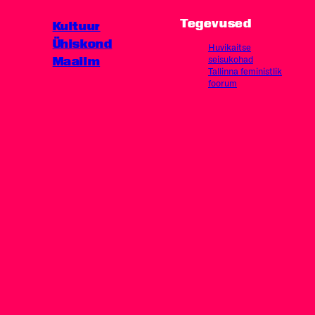
Tegevused
Kultuur
Ühiskond
Huvikaitse
Maailm
seisukohad
Tallinna feministlik
foorum