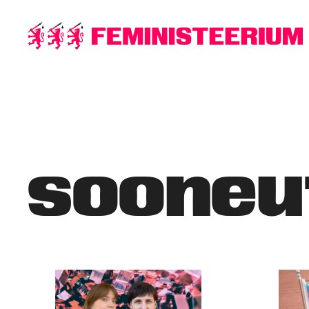
Põhilise
sisu
juurde
sooneu