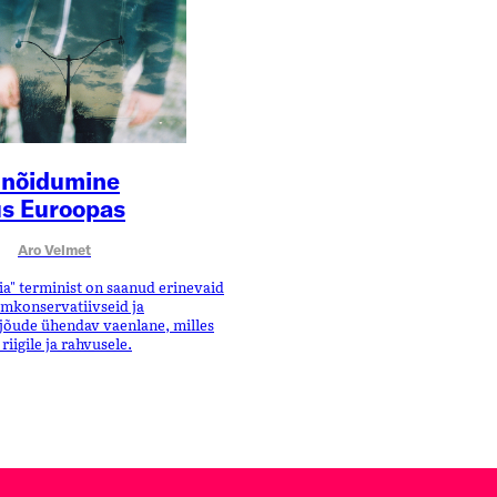
i nõidumine
us Euroopas
Aro Velmet
a" terminist on saanud erinevaid
mkonservatiivseid ja
jõude ühendav vaenlane, milles
iigile ja rahvusele.