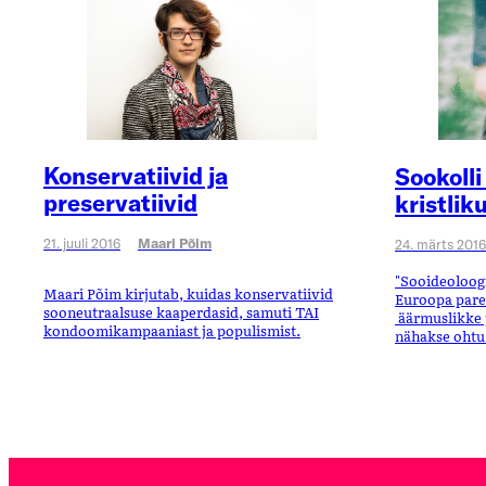
Konservatiivid ja
Sookoll
preservatiivid
kristlik
21. juuli 2016
Maari Põim
24. märts 2016
"Sooideoloogi
Maari Põim kirjutab, kuidas konservatiivid
Euroopa pare
sooneutraalsuse kaaperdasid, samuti TAI
äärmuslikke 
kondoomikampaaniast ja populismist.
nähakse ohtu r