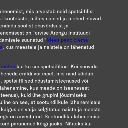
ähenemist, mis arvestab neid spetsiifilisi
lisi kontekste, milles naised ja mehed elavad.
ndada soolist ebavõrdsust ja
enemisest on Tervise Arengu Instituudi
damisele suunatud “
Mees peab olema
a
, kus meestele ja naistele on lähenetud
raalne
kui ka soospetsiifiline. Kui soovida
läheneda eraldi või moel, mis neid köidab.
d, spetsiifilised nõustamisteenused või
 lähenemine, kus meede on iseenesest
i teenus), kuid ühe grupini jõudmiseks
luline on see, et sootundlikule lähenemisele
käigus on välja selgitatud naiste ja meeste
ellega on arvestatud. Sootundliku lähenemise
kord paranenud kõigi jaoks. Näiteks kui