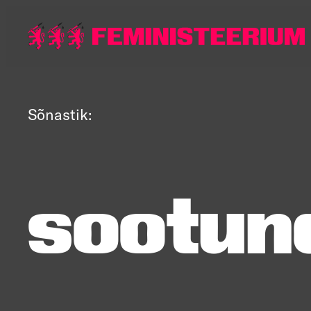
Põhilise
sisu
juurde
Sõnastik:
sootun