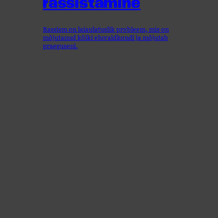
rassistamine
Rassism on laiaulatuslik probleem, mis on
mõjutanud kõiki eluvaldkondi ja mõjutab
praeguseni.