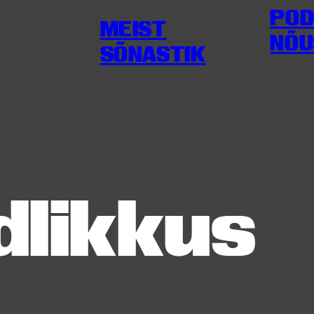
POD
MEIST
NÕU
SÕNASTIK
dlikkus