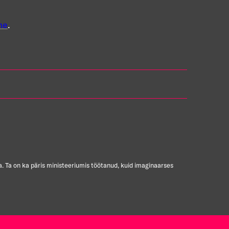
me
.
a. Ta on ka päris ministeeriumis töötanud, kuid imaginaarses