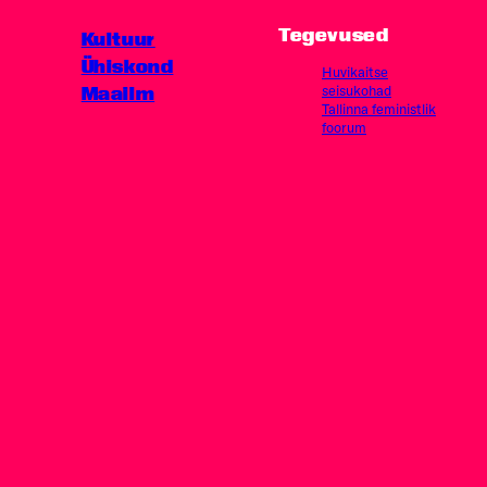
Tegevused
Kultuur
Ühiskond
Huvikaitse
Maailm
seisukohad
Tallinna feministlik
foorum