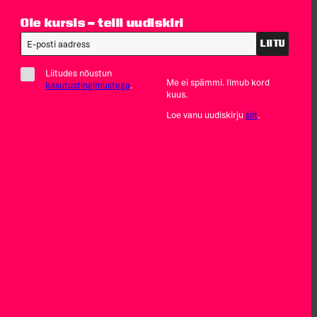
Ole kursis – telli uudiskiri
LIITU
Liitudes nõustun
Me ei spämmi. Ilmub kord
kasutustingimustega
.
kuus.
Loe vanu uudiskirju
siit
.