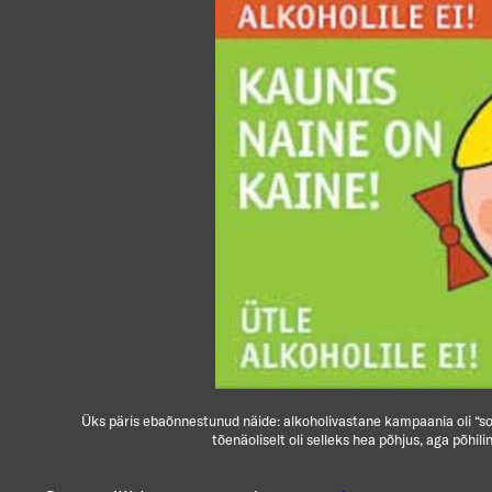
Üks päris ebaõnnestunud näide: alkoholivastane kampaania oli “soot
tõenäoliselt oli selleks hea põhjus, aga põhili