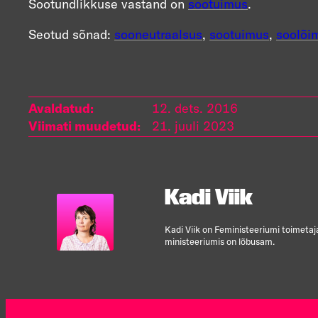
Sootundlikkuse vastand on
sootuimus
.
Seotud sõnad:
sooneutraalsus
,
sootuimus
,
soolõi
Avaldatud:
12. dets. 2016
Viimati muudetud:
21. juuli 2023
Kadi Viik
Kadi Viik on Feministeeriumi toimetaj
ministeeriumis on lõbusam.