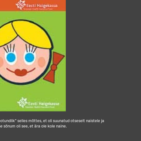
undlik” selles mõttes, et oli suunatud otseselt naistele ja
ne sõnum oli see, et ära ole kole naine.