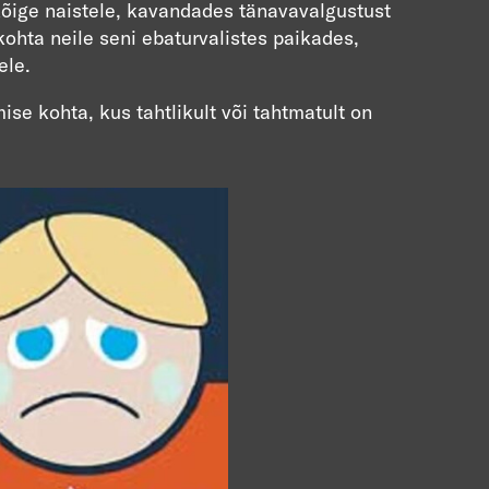
kõige naistele, kavandades tänavavalgustust
 kohta neile seni ebaturvalistes paikades,
ele.
e kohta, kus tahtlikult või tahtmatult on