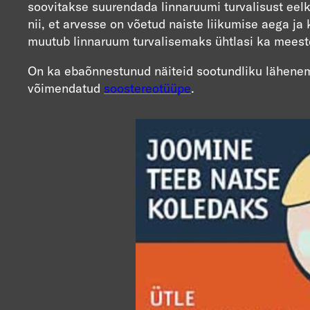
soovitakse suurendada linnaruumi turvalisust eel
nii, et arvesse on võetud naiste liikumise aega ja
muutub linnaruum turvalisemaks ühtlasi ka meest
On ka ebaõnnestunud näiteid sootundliku lähenemis
võimendatud
soostereotüüpe
.