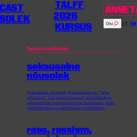
TALFF
CAST
ANNET
2026
SOLEK
Otsi
ET
EN
KURSUS
Seotud mõisted:
seksuaalne
nõusolek
Seksuaalne nõusolek (kasutatakse ka “vaba
nõusolek”, ingl sexual consent) on kokkulepe
seksuaalseks tegevuseks teise inimesega, mida
väljendatakse ja mõistetakse vastastikku.
rass, rassism,