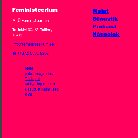
Feministeerium
Meist
Sõnastik
MTÜ Feministeerium
Podcast
Telliskivi 60a/3, Tallinn,
Nõusolek
10412
info@feministeerium.ee
Tel (+372) 5330 8262
Meie
paberimajandus
Toetajad
Müügitingimused
Kasutus­tingimused
RSS