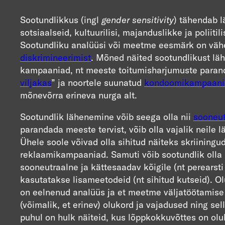
Sootundlikkus (ingl
gender sensitivity
) tähendab l
sotsiaalseid, kultuurilisi, majanduslikke ja poliiti
Sootundliku analüüsi või meetme eesmärk on vähe
diskrimineerimist
. Mõned näited sootundlikust läh
kampaaniad, nt meeste toitumisharjumuste paran
viljakas
” ja noortele suunatud
kondoomikampaani
mõnevõrra erineva nurga alt.
Sootundlik lähenemine võib seega olla nii
sooneut
parandada meeste tervist, võib olla vajalik neile 
Ühele soole võivad olla sihitud näiteks skriiningu
reklaamikampaaniad. Samuti võib sootundlik olla
sooneutraalne ja kättesaadav kõigile (nt perearst
kasutatakse lisameetodeid (nt sihitud kutseid). O
on eelnenud analüüs ja et meetme väljatöötamise 
(võimalik, et erinev) olukord ja vajadused ning s
puhul on hulk näiteid, kus lõppkokkuvõttes on olu