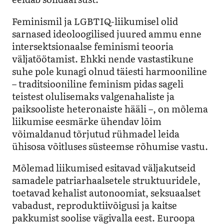
Feminismil ja LGBTIQ-liikumisel olid
sarnased ideoloogilised juured ammu enne
intersektsionaalse feminismi teooria
väljatöötamist. Ehkki nende vastastikune
suhe pole kunagi olnud täiesti harmooniline
– traditsiooniline feminism pidas sageli
teistest olulisemaks valgenahaliste ja
paiksooliste heteronaiste hääli –, on mõlema
liikumise eesmärke ühendav lõim
võimaldanud tõrjutud rühmadel leida
ühisosa võitluses süsteemse rõhumise vastu.
Mõlemad liikumised esitavad väljakutseid
samadele patriarhaalsetele struktuuridele,
toetavad kehalist autonoomiat, seksuaalset
vabadust, reproduktiivõigusi ja kaitse
pakkumist soolise vägivalla eest. Euroopa