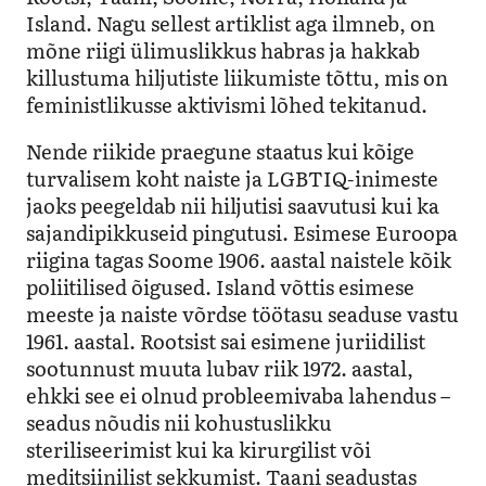
Island. Nagu sellest artiklist aga ilmneb, on
mõne riigi ülimuslikkus habras ja hakkab
killustuma hiljutiste liikumiste tõttu, mis on
feministlikusse aktivismi lõhed tekitanud.
Nende riikide praegune staatus kui kõige
turvalisem koht naiste ja LGBTIQ-inimeste
jaoks peegeldab nii hiljutisi saavutusi kui ka
sajandipikkuseid pingutusi. Esimese Euroopa
riigina tagas Soome 1906. aastal naistele kõik
poliitilised õigused. Island võttis esimese
meeste ja naiste võrdse töötasu seaduse vastu
1961. aastal. Rootsist sai esimene juriidilist
sootunnust muuta lubav riik 1972. aastal,
ehkki see ei olnud probleemivaba lahendus –
seadus nõudis nii kohustuslikku
steriliseerimist kui ka kirurgilist või
meditsiinilist sekkumist. Taani seadustas