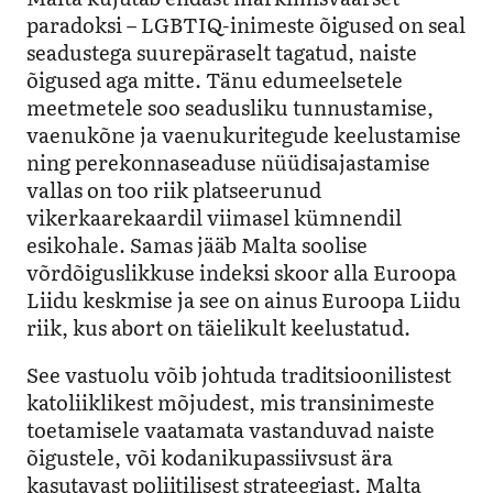
paradoksi – LGBTIQ-inimeste õigused on seal
seadustega suurepäraselt tagatud, naiste
õigused aga mitte. Tänu edumeelsetele
meetmetele soo seadusliku tunnustamise,
vaenukõne ja vaenukuritegude keelustamise
ning perekonnaseaduse nüüdisajastamise
vallas on too riik platseerunud
vikerkaarekaardil viimasel kümnendil
esikohale. Samas jääb Malta soolise
võrdõiguslikkuse indeksi skoor alla Euroopa
Liidu keskmise ja see on ainus Euroopa Liidu
riik, kus abort on täielikult keelustatud.
See vastuolu võib johtuda traditsioonilistest
katoliiklikest mõjudest, mis transinimeste
toetamisele vaatamata vastanduvad naiste
õigustele, või kodanikupassiivsust ära
kasutavast poliitilisest strateegiast. Malta