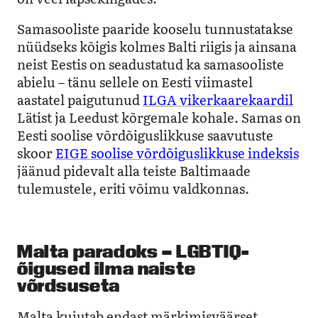
Samasooliste paaride kooselu tunnustatakse
nüüdseks kõigis kolmes Balti riigis ja ainsana
neist Eestis on seadustatud ka samasooliste
abielu – tänu sellele on Eesti viimastel
aastatel paigutunud
ILGA vikerkaarekaardil
Lätist ja Leedust kõrgemale kohale. Samas on
Eesti soolise võrdõiguslikkuse saavutuste
skoor
EIGE soolise võrdõiguslikkuse indeksis
jäänud pidevalt alla teiste Baltimaade
tulemustele, eriti võimu valdkonnas.
Malta paradoks – LGBTIQ-
õigused ilma naiste
võrdsuseta
Malta kujutab endast märkimisväärset