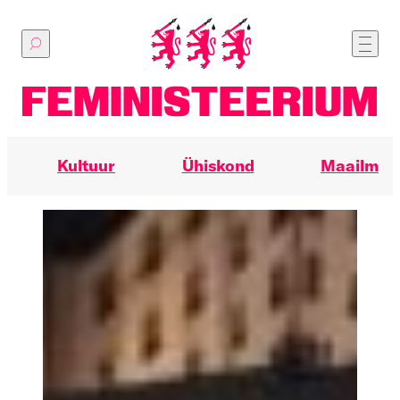
Põhilise
sisu
juurde
Kultuur
Ühiskond
Maailm