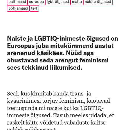
baltimaad
euroopa
lgbt õigused
malta
naiste õigused
põhjamaad
terf
Naiste ja LGBTIQ-inimeste õigused on
Euroopas juba mitukümmend aastat
arenenud käsikäes. Nüüd aga
ohustavad seda arengut feminismi
sees tekkinud liikumised.
Seal, kus kinnitab kanda trans- ja
kväärinimesi tõrjuv feminism, kaotavad
toetuspinda nii naiste kui ka LGBTIQ-
inimeste õigused. Tasub meeles pidada, et
raskelt kätte võidetud vabaduste kaitse
eeldab solidaarsust.