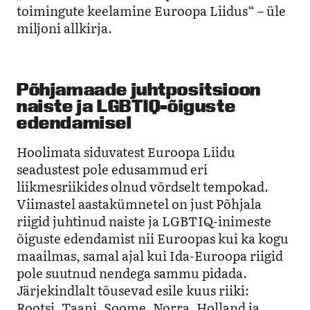
toimingute keelamine Euroopa Liidus“ – üle
miljoni allkirja.
Põhjamaade juhtpositsioon
naiste ja LGBTIQ-õiguste
edendamisel
Hoolimata siduvatest Euroopa Liidu
seadustest pole edusammud eri
liikmesriikides olnud võrdselt tempokad.
Viimastel aastakümnetel on just Põhjala
riigid juhtinud naiste ja LGBTIQ-inimeste
õiguste edendamist nii Euroopas kui ka kogu
maailmas, samal ajal kui Ida-Euroopa riigid
pole suutnud nendega sammu pidada.
Järjekindlalt tõusevad esile kuus riiki:
Rootsi, Taani, Soome, Norra, Holland ja