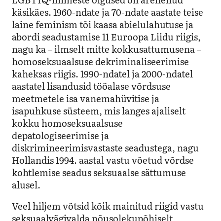
käsikäes. 1960-ndate ja 70-ndate aastate teise
laine feminism tõi kaasa abielulahutuse ja
abordi seadustamise 11 Euroopa Liidu riigis,
nagu ka – ilmselt mitte kokkusattumusena –
homoseksuaalsuse dekriminaliseerimise
kaheksas riigis. 1990-ndatel ja 2000-ndatel
aastatel lisandusid tööalase võrdsuse
meetmetele isa vanemahüvitise ja
isapuhkuse süsteem, mis langes ajaliselt
kokku homoseksuaalsuse
depatologiseerimise ja
diskrimineerimisvastaste seadustega, nagu
Hollandis 1994. aastal vastu võetud võrdse
kohtlemise seadus seksuaalse sättumuse
alusel.
Veel hiljem võtsid kõik mainitud riigid vastu
seksuaalvägivalda nõusolekupõhiselt