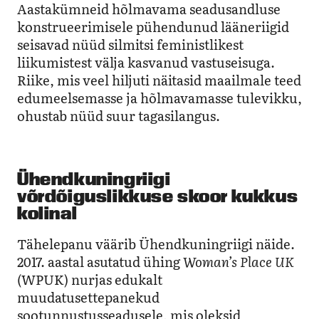
Aastakümneid hõlmavama seadusandluse
konstrueerimisele pühendunud lääneriigid
seisavad nüüd silmitsi feministlikest
liikumistest välja kasvanud vastuseisuga.
Riike, mis veel hiljuti näitasid maailmale teed
edumeelsemasse ja hõlmavamasse tulevikku,
ohustab nüüd suur tagasilangus.
Ühendkuningriigi
võrdõiguslikkuse skoor kukkus
kolinal
Tähelepanu väärib Ühendkuningriigi näide.
2017. aastal asutatud ühing
Woman’s Place UK
(WPUK) nurjas edukalt
muudatusettepanekud
sootunnustusseadusele, mis oleksid