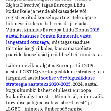
Rights Directive
) tagas Euroopa Liidu
kodanikele ja nende abikaasadele või
registreeritud kooselupartneritele õiguse
liikmesriikides vabalt reisida ja elada.
Viimast kinnitas Euroopa Liidu Kohus
2018.
aastal kaasuses Coman Rumeenia vastu
langetatud otsusega
, mis tagas seaduse
täitmise isegi riikides, kus samasooliste
paaride kooselusid juriidiliselt ei tunnistata.
Lähiminevikus algatas Euroopa Liit 2019.
aastal LGBTIQ võrdõiguslikkuse strateegia ja
järgmisel aastal
soolise võrdõiguslikkuse
strateegia aastateks 2020–2025
. 2024. aastal
kogus kumbki kahest olulisest Euroopa
kodanikualgatusest – „Minu hääl, minu valik:
turvalise ja ligipääsetava abordi eest“ ja
„LGBT+ inimeste ümberpööramise