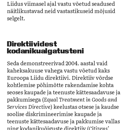
Liidus viimasel ajal vastu võetud seadused
näitlikustavad neid vastastikuseid mõjusid
selgelt.
Direktiividest
kodanikualgatusteni
Seda demonstreerivad 2004. aastal vaid
kaheksakuuse vahega vastu võetud kaks
Euroopa Liidu direktiivi. Direktiiv võrdse
kohtlemise põhimõtte rakendamise kohta
seoses kaupade ja teenuste kättesaadavuse ja
pakkumisega (
Equal Treatment in Goods and
Services Directive
) keelustas otsese ja kaudse
soolise diskrimineerimise kaupade ja
teenuste kättesaadavuse ja pakkumise vallas
ning kodanikuõiguste direktiiv (
Citizens’