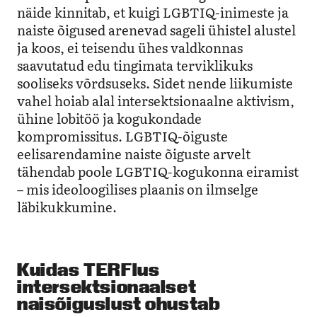
näide kinnitab, et kuigi LGBTIQ-inimeste ja
naiste õigused arenevad sageli ühistel alustel
ja koos, ei teisendu ühes valdkonnas
saavutatud edu tingimata terviklikuks
sooliseks võrdsuseks. Sidet nende liikumiste
vahel hoiab alal intersektsionaalne aktivism,
ühine lobitöö ja kogukondade
kompromissitus. LGBTIQ-õiguste
eelisarendamine naiste õiguste arvelt
tähendab poole LGBTIQ-kogukonna eiramist
– mis ideoloogilises plaanis on ilmselge
läbikukkumine.
Kuidas TERFlus
intersektsionaalset
naisõiguslust ohustab