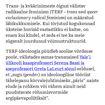
Trans- ja kväärinimeste õigusi välistav
radikaalne feminism (TERF –
trans and queer
exclusionary radical feminism
) on määratud
läbikukkumisele. Kui tõrjutud kogukonnad
üksteise huvisid vastastikku ei kaitse, on
enam kui kindel, et seda ei tee ka meie
sügavalt juurdunud võimustruktuurid.
TERF-ideoloogia püüdleb soolise võrdsuse
poole, välistades samas transnaised
Yale’i
ülikooli kaasprofessori Serena Bassi ja
aseprofessori Greta LaLeuri sõnul
eeldusel,
et „sugu (
gender
) on ideoloogiline tööriist
tähelepanu kõrvalejuhtimiseks „päris“ naiste
elude ja rohkem või vähem ainult neid
puudutavate rõhumisvormide
argipäevapoliitikalt“.