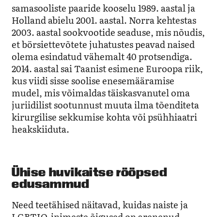
samasooliste paaride kooselu 1989. aastal ja
Holland abielu 2001. aastal. Norra kehtestas
2003. aastal sookvootide seaduse, mis nõudis,
et börsiettevõtete juhatustes peavad naised
olema esindatud vähemalt 40 protsendiga.
2014. aastal sai Taanist esimene Euroopa riik,
kus viidi sisse soolise enesemääramise
mudel, mis võimaldas täiskasvanutel oma
juriidilist sootunnust muuta ilma tõenditeta
kirurgilise sekkumise kohta või psühhiaatri
heakskiiduta.
Ühise huvikaitse rööpsed
edusammud
Need teetähised näitavad, kuidas naiste ja
LGBTIQ-inimeste õigused on arenenud