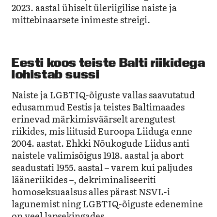
2023. aastal ühiselt üleriigilise naiste ja
mittebinaarsete inimeste streigi.
Eesti koos teiste Balti riikidega
lohistab sussi
Naiste ja LGBTIQ-õiguste vallas saavutatud
edusammud Eestis ja teistes Baltimaades
erinevad märkimisväärselt arengutest
riikides, mis liitusid Euroopa Liiduga enne
2004. aastat. Ehkki Nõukogude Liidus anti
naistele valimisõigus 1918. aastal ja abort
seadustati 1955. aastal – varem kui paljudes
lääneriikides –, dekriminaliseeriti
homoseksuaalsus alles pärast NSVL-i
lagunemist ning LGBTIQ-õiguste edenemine
on veel lapsekingades.