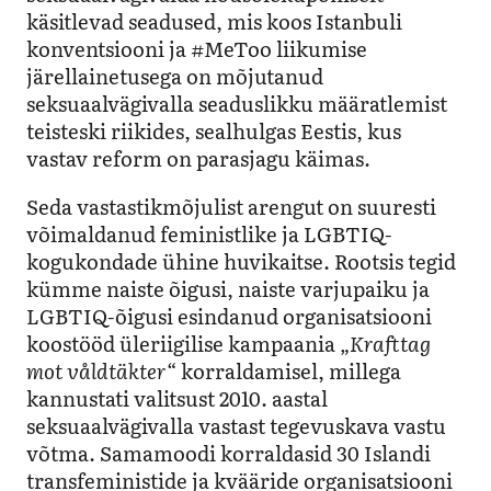
käsitlevad seadused, mis koos Istanbuli
konventsiooni ja #MeToo liikumise
järellainetusega on mõjutanud
seksuaalvägivalla seaduslikku määratlemist
teisteski riikides, sealhulgas Eestis, kus
vastav reform on parasjagu käimas.
Seda vastastikmõjulist arengut on suuresti
võimaldanud feministlike ja LGBTIQ-
kogukondade ühine huvikaitse. Rootsis tegid
kümme naiste õigusi, naiste varjupaiku ja
LGBTIQ-õigusi esindanud organisatsiooni
koostööd üleriigilise kampaania
„Krafttag
mot våldtäkter“
korraldamisel, millega
kannustati valitsust 2010. aastal
seksuaalvägivalla vastast tegevuskava vastu
võtma. Samamoodi korraldasid 30 Islandi
transfeministide ja kvääride organisatsiooni