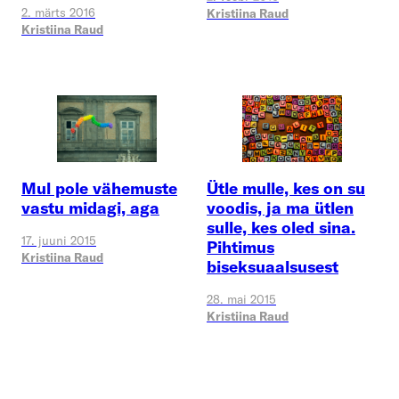
2. märts 2016
Kristiina Raud
Kristiina Raud
Ütle mulle, kes on su
Mul pole vähemuste
voodis, ja ma ütlen
vastu midagi, aga
sulle, kes oled sina.
17. juuni 2015
Pihtimus
Kristiina Raud
biseksuaalsusest
28. mai 2015
Kristiina Raud