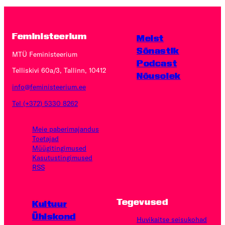
Feministeerium
Meist
Sõnastik
MTÜ Feministeerium
Podcast
Telliskivi 60a/3, Tallinn, 10412
Nõusolek
info@feministeerium.ee
Tel (+372) 5330 8262
Meie paberimajandus
Toetajad
Müügitingimused
Kasutus­tingimused
RSS
Tegevused
Kultuur
Ühiskond
Huvikaitse seisukohad