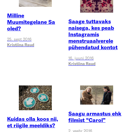
Milline
Saage tuttavaks
Muumitegelane Sa
naisega, kes peab
oled?
Instagramis
25. sept 2016
menstruaalverele
Kristiina Raud
pühendatud kontot
16. juuni 2016
Kristiina Raud
Saagu armastus ehk
Kuidas olla koos nii,
filmist “Carol”
et riigile meeldiks?
2. veebr 2016