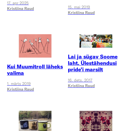
17. apr 2025
15. mai 2019
Kristiina Raud
Kristiina Raud
Lai ja sügav Soome
laht. Ülestähendusi
Kui Muumitroll läheks
pride’i marsilt
valima
16. dets. 2017
1. märts 2019
Kristiina Raud
Kristiina Raud