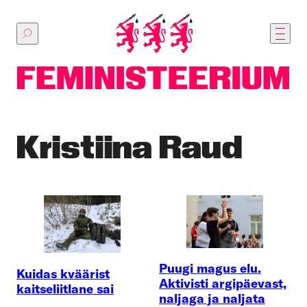
Põhilise
sisu
juurde
Kristiina Raud
Puugi magus elu.
Kuidas kväärist
Aktivisti argipäevast,
kaitseliitlane sai
naljaga ja naljata