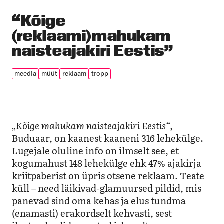
“Kõige
(reklaami)mahukam
naisteajakiri Eestis”
meedia
müüt
reklaam
tropp
„
Kõige mahukam naisteajakiri Eestis
“,
Buduaar, on kaanest kaaneni 316 lehekülge.
Lugejale oluline info on ilmselt see, et
kogumahust 148 lehekülge ehk 47% ajakirja
kriitpaberist on üpris otsene reklaam. Teate
küll – need läikivad-glamuursed pildid, mis
panevad sind oma kehas ja elus tundma
(enamasti) erakordselt kehvasti, sest