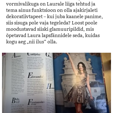
vormivalikuga on Laurale liiga tehtud ja
tema ainus funktsioon on olla ajakirjaleti
dekoratiivtapeet – kui juba kaanele panime,
siis sisuga pole vaja tegeleda? Loost poole
moodustavad siiski glamuuripildid, mis
õpetavad Laura lapsfännidele seda, kuidas
kogu aeg „nii ilus“ olla.