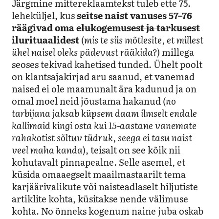
Järgmine mittereklaamtekst tuleb ette 75.
leheküljel, kus
seitse naist vanuses 57–76
räägivad oma
elukogemusest ja tarkusest
ilurituaalidest
(
mis te siis mõtlesite, et millest
ühel naisel oleks pädevust rääkida?)
millega
seoses tekivad kahetised tunded. Ühelt poolt
on klantsajakirjad aru saanud, et vanemad
naised ei ole maamunalt ära kadunud ja on
omal moel neid jõustama hakanud (
no
tarbijana jaksab küpsem daam ilmselt endale
kallimaid kingi osta kui 15-aastane vanemate
rahakotist sõltuv tüdruk, seega ei tasu naist
veel maha kanda
), teisalt on see kõik nii
kohutavalt pinnapealne. Selle asemel, et
küsida omaaegselt maailmastaarilt tema
karjäärivalikute või naisteadlaselt hiljutiste
artiklite kohta, küsitakse nende välimuse
kohta. No õnneks kogenum naine juba oskab