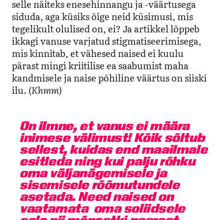
selle näiteks enesehinnangu ja -väärtusega
siduda, aga küsiks õige neid küsimusi, mis
tegelikult olulised on, ei? Ja artikkel lõppeb
ikkagi vanuse varjatud stigmatiseerimisega,
mis kinnitab, et vähesed naised ei kuulu
pärast mingi kriitilise ea saabumist maha
kandmisele ja naise põhiline väärtus on siiski
ilu. (
Khmm)
On ilmne, et vanus ei määra
inimese välimust! Kõik sõltub
sellest, kuidas end maailmale
esitleda ning kui palju rõhku
oma väljanägemisele ja
sisemisele rõõmutundele
asetada. Need naised on
vaatamata oma soliidsele
eale nii mõnestki noorest