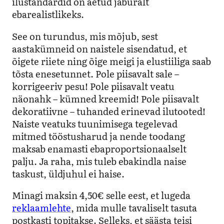
ilustandardid on aetud jaburalt
ebarealistlikeks.
See on turundus, mis mõjub, sest
aastakümneid on naistele sisendatud, et
õigete riiete ning õige meigi ja elustiiliga saab
tõsta enesetunnet. Pole piisavalt sale –
korrigeeriv pesu! Pole piisavalt veatu
näonahk – kümned kreemid! Pole piisavalt
dekoratiivne – tuhanded erinevad ilutooted!
Naiste veatuks tuunimisega tegelevad
mitmed tööstusharud ja nende toodang
maksab enamasti ebaproportsionaalselt
palju. Ja raha, mis tuleb ebakindla naise
taskust, üldjuhul ei haise.
Minagi maksin 4,50€ selle eest, et lugeda
reklaamlehte
, mida mulle tavaliselt tasuta
postkasti topitakse. Selleks, et säästa teisi