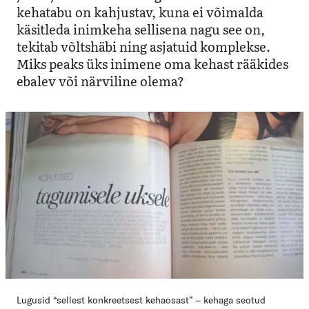
kehatabu on kahjustav, kuna ei võimalda
käsitleda inimkeha sellisena nagu see on,
tekitab võltshäbi ning asjatuid komplekse.
Miks peaks üks inimene oma kehast rääkides
ebalev või närviline olema?
Lugusid “sellest konkreetsest kehaosast” – kehaga seotud