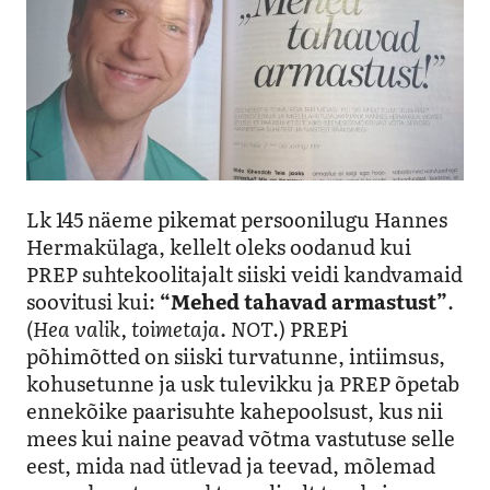
Lk 145 näeme pikemat persoonilugu Hannes
Hermakülaga, kellelt oleks oodanud kui
PREP suhtekoolitajalt siiski veidi kandvamaid
soovitusi kui:
“Mehed tahavad armastust”
.
(
Hea valik, toimetaja. NOT
.) PREPi
põhimõtted on siiski turvatunne, intiimsus,
kohusetunne ja usk tulevikku ja PREP õpetab
ennekõike paarisuhte kahepoolsust, kus nii
mees kui naine peavad võtma vastutuse selle
eest, mida nad ütlevad ja teevad, mõlemad