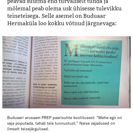
peavad suutma end turvaliselt tunda ja
mõlemal peab olema usk ühisesse tulevikku
teineteisega. Selle asemel on Buduaar
Hermaküla loo kokku võtnud järgnevaga:
Buduaari arusaam PREP paarisuhte koolitusest: “Mehe ego on
vaja poputada, tahab teie tunnustust.” Naise vajadused on
ilmselt teisejärgulised.