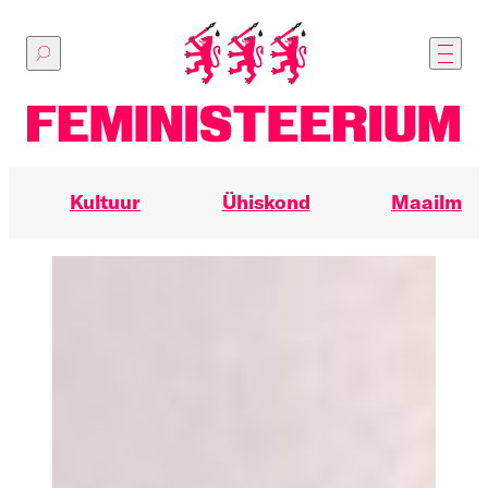
Põhilise
sisu
juurde
Kultuur
Ühiskond
Maailm