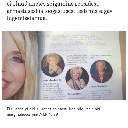
ei olnud unelev soigumine roosidest,
armastusest ja lõõgastusest teab mis sügav
lugemiselamus.
Pisikesed pildid suurtest naistest. Kas pildikeele abil
marginaliseerimine? Lk 75-78