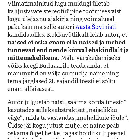
Viimatimainitud lugu muidugi ületab
kahjustavate stereotüüpide tootmises vist
kogu ülejäänu ajakirja ning võimalusel
pakuksin ma selle autori
Aasta Šovinisti
kandidaadiks. Kokkuvõtlikult leiab autor, et
naised ei oska enam olla naised ja mehed
tunnevad end nende kõrval ebakindlalt ja
mittemehelikena.
Mälu värskedamiseks
võiks keegi Buduaarile teada anda, et
mammutid on välja surnud ja naine ning
tema järglased 21. sajandil tõesti ei sõltu
enam alfaisasest.
Autor julgustab naisi „saatma korda imesid“
kasutades selleks abstraktset „naiselikku
väge“, mida ta vastandas „mehelikule jõule“.
Üldse jäi kogu jutust mulje, et naine peab
oskama õigel hetkel tagasihoidlikult peenel