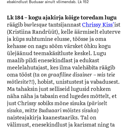
ebakindlust Buduaar ainult võimendab. Lk 152
Lk 184 – kogu ajakirja kõige toredam lugu
räägib
burlesque
tantsijannast
Chrissy Kiss’
ist
(Kristiina Randrüüt), kelle äärmiselt eluterve
ja küps suhtumine elusse, töösse ja oma
kehasse on nagu sõõm värsket õhku kogu
ülejäänud teemakäsitluste keskel. Lugu
maalib pildi enesekindlast ja edukast
meelelahutajast, kes ilma valehäbita räägib
oma tööst (
ta on graafiline disainer – mis teie
mõtlesite?!
), hobist, unistustest ja vabadusest.
Ma tahaksin just selliseid lugusid rohkem
näha näha ja tabasin end lugedes mõttelt, et
just Chrissy sobiks mõne sisuka (
päriselt
sisuka, mitte Buduaari mõistes sisuka
)
naisteajakirja kaanestaariks. Tal on
välimust, enesekindlust ja karismat ning ta