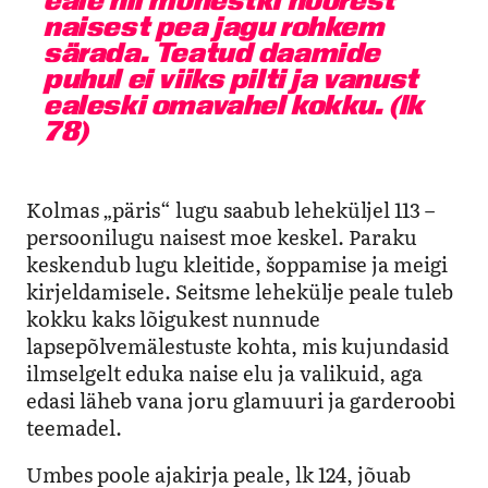
naisest pea jagu rohkem
särada. Teatud daamide
puhul ei viiks pilti ja vanust
ealeski omavahel kokku. (lk
78)
Kolmas „päris“ lugu saabub leheküljel 113 –
persoonilugu naisest moe keskel. Paraku
keskendub lugu kleitide, šoppamise ja meigi
kirjeldamisele. Seitsme lehekülje peale tuleb
kokku kaks lõigukest nunnude
lapsepõlvemälestuste kohta, mis kujundasid
ilmselgelt eduka naise elu ja valikuid, aga
edasi läheb vana joru glamuuri ja garderoobi
teemadel.
Umbes poole ajakirja peale, lk 124, jõuab