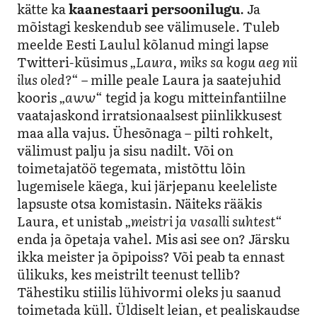
kätte ka
kaanestaari persoonilugu
. Ja
mõistagi keskendub see välimusele. Tuleb
meelde Eesti Laulul kõlanud mingi lapse
Twitteri-küsimus „
Laura, miks sa kogu aeg nii
ilus oled?
“ – mille peale Laura ja saatejuhid
kooris „
aww
“ tegid ja kogu mitteinfantiilne
vaatajaskond irratsionaalsest piinlikkusest
maa alla vajus. Ühesõnaga – pilti rohkelt,
välimust palju ja sisu nadilt. Või on
toimetajatöö tegemata, mistõttu lõin
lugemisele käega, kui järjepanu keeleliste
lapsuste otsa komistasin. Näiteks rääkis
Laura, et unistab „
meistri ja vasalli suhtest
“
enda ja õpetaja vahel. Mis asi see on? Järsku
ikka meister ja õpipoiss? Või peab ta ennast
ülikuks, kes meistrilt teenust tellib?
Tähestiku stiilis lühivormi oleks ju saanud
toimetada küll. Üldiselt leian, et pealiskaudse