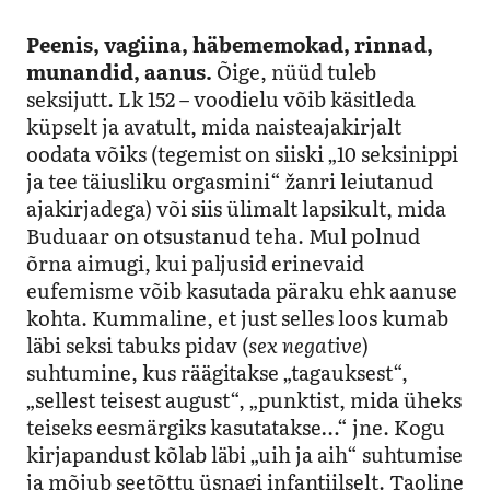
Peenis, vagiina, häbememokad, rinnad,
munandid, aanus.
Õige, nüüd tuleb
seksijutt. Lk 152 – voodielu võib käsitleda
küpselt ja avatult, mida naisteajakirjalt
oodata võiks (tegemist on siiski „10 seksinippi
ja tee täiusliku orgasmini“ žanri leiutanud
ajakirjadega) või siis ülimalt lapsikult, mida
Buduaar on otsustanud teha. Mul polnud
õrna aimugi, kui paljusid erinevaid
eufemisme võib kasutada päraku ehk aanuse
kohta. Kummaline, et just selles loos kumab
läbi seksi tabuks pidav (
sex negative
)
suhtumine, kus räägitakse „tagauksest“,
„sellest teisest august“, „punktist, mida üheks
teiseks eesmärgiks kasutatakse…“ jne. Kogu
kirjapandust kõlab läbi „uih ja aih“ suhtumise
ja mõjub seetõttu üsnagi infantiilselt. Taoline