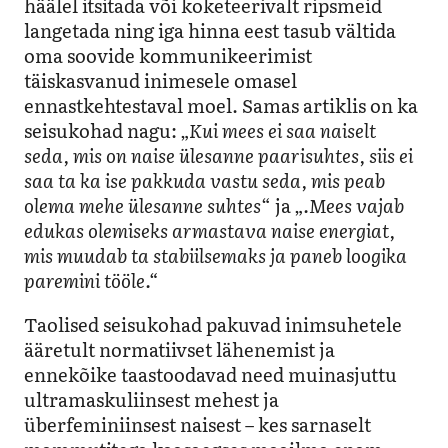
häälel itsitada või koketeerivalt ripsmeid
langetada ning iga hinna eest tasub vältida
oma soovide kommunikeerimist
täiskasvanud inimesele omasel
ennastkehtestaval moel. Samas artiklis on ka
seisukohad nagu: „
Kui mees ei saa naiselt
seda, mis on naise ülesanne paarisuhtes, siis ei
saa ta ka ise pakkuda vastu seda, mis peab
olema mehe ülesanne suhtes
“ ja „
.Mees vajab
edukas olemiseks armastava naise energiat,
mis muudab ta stabiilsemaks ja paneb loogika
paremini tööle.“
Taolised seisukohad pakuvad inimsuhetele
ääretult normatiivset lähenemist ja
ennekõike taastoodavad need muinasjuttu
ultramaskuliinsest mehest ja
überfeminiinsest naisest – kes sarnaselt