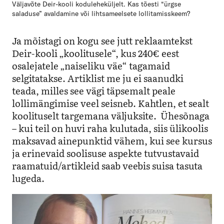
Väljavõte Deir-kooli koduleheküljelt. Kas tõesti “ürgse
saladuse” avaldamine või lihtsameelsete lollitamisskeem?
Ja mõistagi on kogu see jutt reklaamtekst
Deir-kooli „koolitusele“, kus 240€ eest
osalejatele „naiseliku väe“ tagamaid
selgitatakse. Artiklist me ju ei saanudki
teada, milles see vägi täpsemalt peale
lollimängimise veel seisneb. Kahtlen, et sealt
koolituselt targemana väljuksite. Ühesõnaga
– kui teil on huvi raha kulutada, siis ülikoolis
maksavad ainepunktid vähem, kui see kursus
ja erinevaid soolisuse aspekte tutvustavaid
raamatuid/artikleid saab veebis suisa tasuta
lugeda.