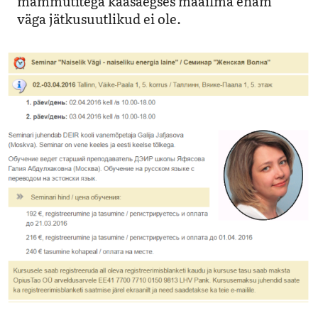
mammutitega kaasaegses maailma enam
väga jätkusuutlikud ei ole.