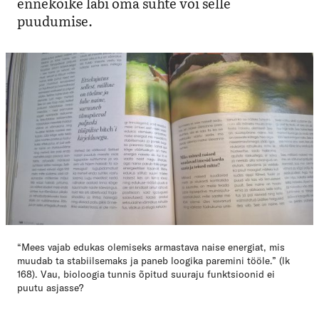
ennekõike läbi oma suhte või selle
puudumise.
“Mees vajab edukas olemiseks armastava naise energiat, mis
muudab ta stabiilsemaks ja paneb loogika paremini tööle.” (lk
168). Vau, bioloogia tunnis õpitud suuraju funktsioonid ei
puutu asjasse?