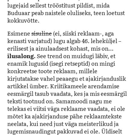
lugejaid sellest trööstitust pildist, mida
Buduaar peab naistele oluliseks, teen loetust
kokkuvõtte.
Esimene
sisuline
(ei, siiski reklaam-, aga
kenasti varjatud) lugu algab 46. leheküljel –
erilisest ja ainulaadsest kohast, mis on…
ilusalong.
See trend on muidugi läbiv, et
enamik lugusid (isegi retseptid) on mingi
konkreetse toote reklaam, millele
kirjutatakse vahel peaaegu et ajakirjanduslik
artikkel ümber. Kriitikameele arendamise
eesmärgil tasub vaadata, kes ja mis eesmärgil
teksti tootnud on. Samamoodi nagu me
telekas ei viitsi väga reklaame vaadata, ei ole
mõtet ka ajakirjanduse pähe reklaamtekste
neelata, kui need just väga meisterlikud ja
lugemisnaudingut pakkuvad ei ole. Üldiselt