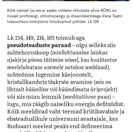
Kõik naised (ja ma ei saaks rohkem rõhutada sõna KÕIK) on
ilusad profimeigi, stilistisoengu ja disainikleitidega Vene Teatri
luksuslikus interjööris fotošopitud piltidel. Lk 126
Lk 134, 149, 214, 165 toimub aga
pseudoteaduste paraad
– olgu selleks siis
suhtehoroskoop (
intellektuaalne laiskus
ajakirja pinna täitmise nimel, kus kvaliteetse
meelelahutuse asemele aetakse umbluud
),
suhteõnne lugemine käejoontelt,
kristallkambris tšakrate avamine (
mis on
lihtsalt küüniline või küündimatu äriprojekt
)
või siis minu lemmik (
meditatiivne paus
) –
lugu, mis räägib naiseliku energia defitsiidist.
Kõik meeldivad vaht-teemad kriitikavabale ja
ebateaduslikule universumi avastajale, kes
Buduaari meelest peaks end defineerima