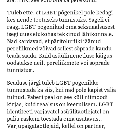
Tuleb ette, et LGBT põgenikel pole kedagi,
kes nende toetuseks tunnistaks. Sageli ei
räägi LGBT põgenikud oma seksuaalsusest
isegi uues elukohas tekkinud lähikonnale.
Nad kardavad, et päritoluriiki jäänud
pereliikmed võivad sellest sõprade kaudu
teada saada. Kuid asüülimenetluse käigus
oodatakse neilt pereliikmete või sõprade
tunnistusi.
Seaduse järgi tuleb LGBT põgenikke
tunnustada ka siis, kui nad pole kapist välja
tulnud. Paberi peal on see küll niimoodi
kirjas, kuid reaalsus on keerulisem. LGBT
identiteeti varjavatel asüülitaotlejatel on
palju raskem tõestada oma usutavust.
Varjupaigataotlejaid, kellel on partner,