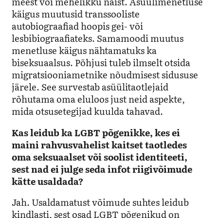
meest või mehelikku naist. Asüülimenetluse
käigus muutusid transsooliste
autobiograafiad hoopis gei- või
lesbibiograafiateks. Samamoodi muutus
menetluse käigus nähtamatuks ka
biseksuaalsus. Põhjusi tuleb ilmselt otsida
migratsiooniametnike nõudmisest sidususe
järele. See survestab asüülitaotlejaid
rõhutama oma eluloos just neid aspekte,
mida otsusetegijad kuulda tahavad.
Kas leidub ka LGBT põgenikke, kes ei
maini rahvusvahelist kaitset taotledes
oma seksuaalset või soolist identiteeti,
sest nad ei julge seda infot riigivõimude
kätte usaldada?
Jah. Usaldamatust võimude suhtes leidub
kindlasti, sest osad LGBT põgenikud on