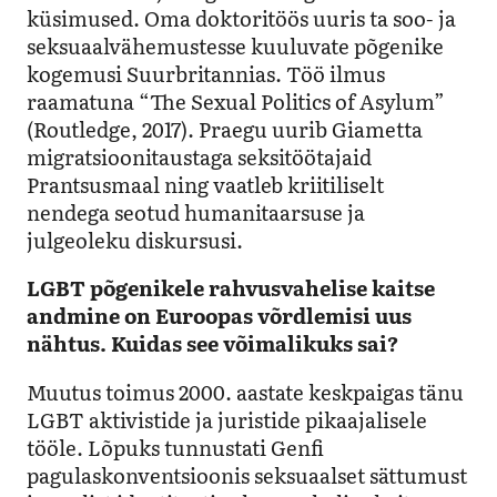
küsimused. Oma doktoritöös uuris ta soo- ja
seksuaalvähemustesse kuuluvate põgenike
kogemusi Suurbritannias. Töö ilmus
raamatuna “The Sexual Politics of Asylum”
(Routledge, 2017). Praegu uurib Giametta
migratsioonitaustaga seksitöötajaid
Prantsusmaal ning vaatleb kriitiliselt
nendega seotud humanitaarsuse ja
julgeoleku diskursusi.
LGBT põgenikele rahvusvahelise kaitse
andmine on Euroopas võrdlemisi uus
nähtus. Kuidas see võimalikuks sai?
Muutus toimus 2000. aastate keskpaigas tänu
LGBT aktivistide ja juristide pikaajalisele
tööle. Lõpuks tunnustati Genfi
pagulaskonventsioonis seksuaalset sättumust