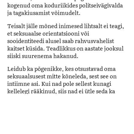
kogenud oma koduriikides politseivägivalda
ja tagakiusamist võimudelt.
Teisalt jälle mõned inimesed lihtsalt ei teagi,
et seksuaalse orientatsiooni või
sooidentiteedi alusel saab rahvusvahelist
kaitset küsida. Teadlikkus on aastate jooksul
siiski suurenema hakanud.
Leidub ka põgenikke, kes otsustavad oma
seksuaalsusest mitte kõneleda, sest see on
intiimne asi. Kui nad pole sellest kunagi
kellelegi rääkinud, siis nad ei ütle seda ka
Suurbritannia migratsiooniametnikele.
Oma uurimistööd tehes nägin ma, et kõige
esimesest asüülitaotlusest jäeti seksuaalsuse
aspekt reeglina välja. See asjaolu näitab, et
levinud ettekujutus “asüüliõngitsejatest” on