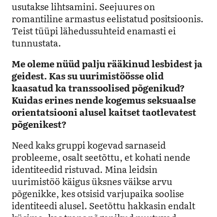
usutakse lihtsamini. Seejuures on
romantiline armastus eelistatud positsioonis.
Teist tüüpi lähedussuhteid enamasti ei
tunnustata.
Me oleme nüüd palju rääkinud lesbidest ja
geidest. Kas su uurimistöösse olid
kaasatud ka transsoolised põgenikud?
Kuidas erines nende kogemus seksuaalse
orientatsiooni alusel kaitset taotlevatest
põgenikest?
Need kaks gruppi kogevad sarnaseid
probleeme, osalt seetõttu, et kohati nende
identiteedid ristuvad. Mina leidsin
uurimistöö käigus üksnes väikse arvu
põgenikke, kes otsisid varjupaika soolise
identiteedi alusel. Seetõttu hakkasin endalt