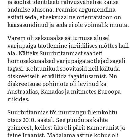
ja soolist identiteeti rahvusvahelise kaitse
andmise alusena. Peamise argumendina
esitati seda, et seksuaalne orientatsioon on
kaasasündinud ja seda ei ole võimalik muuta.
Varem oli seksuaalse sättumuse alusel
varjupaiga taotlemine juriidilises mõttes hall
ala. Näiteks Suurbritanniast saadeti
homoseksuaalsed varjupaigataotlejad sageli
tagasi. Kohtunikud soovitasid neil käituda
diskreetselt, et vältida tagakiusamist. Nn
diskreetsuse põhimõte oli levinud ka
Austraalias, Kanadas ja mitmetes Euroopa
riikides.
Suurbritannias tõi murrangu ülemkohtu
otsus 2010. aastal. See puudutas kahte
geimeest, kellest üks oli pärit Kamerunist ja
teine Iraanist. Madalama astme kohus oli