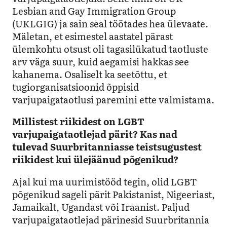
Lesbian and Gay Immigration Group
(UKLGIG) ja sain seal töötades hea ülevaate.
Mäletan, et esimestel aastatel pärast
ülemkohtu otsust oli tagasilükatud taotluste
arv väga suur, kuid aegamisi hakkas see
kahanema. Osaliselt ka seetõttu, et
tugiorganisatsioonid õppisid
varjupaigataotlusi paremini ette valmistama.
Millistest riikidest on LGBT
varjupaigataotlejad pärit? Kas nad
tulevad Suurbritanniasse teistsugustest
riikidest kui ülejäänud põgenikud?
Ajal kui ma uurimistööd tegin, olid LGBT
põgenikud sageli pärit Pakistanist, Nigeeriast,
Jamaikalt, Ugandast või Iraanist. Paljud
varjupaigataotlejad pärinesid Suurbritannia