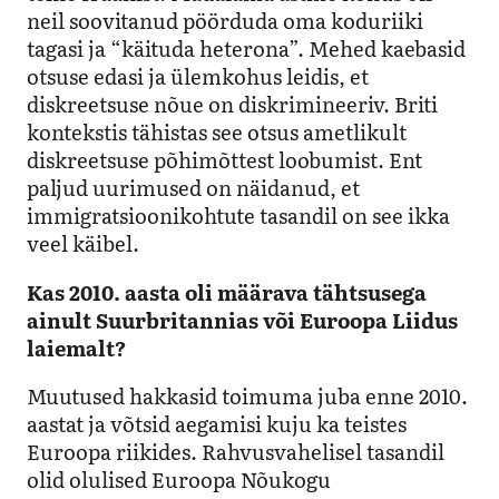
neil soovitanud pöörduda oma koduriiki
tagasi ja “käituda heterona”. Mehed kaebasid
otsuse edasi ja ülemkohus leidis, et
diskreetsuse nõue on diskrimineeriv. Briti
kontekstis tähistas see otsus ametlikult
diskreetsuse põhimõttest loobumist. Ent
paljud uurimused on näidanud, et
immigratsioonikohtute tasandil on see ikka
veel käibel.
Kas 2010. aasta oli määrava tähtsusega
ainult Suurbritannias või Euroopa Liidus
laiemalt?
Muutused hakkasid toimuma juba enne 2010.
aastat ja võtsid aegamisi kuju ka teistes
Euroopa riikides. Rahvusvahelisel tasandil
olid olulised Euroopa Nõukogu