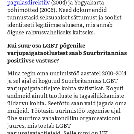
pagulasdirektiiv
(2004) ja Yogyakarta
põhimõtted (2006). Need dokumendid
tunnustasid seksuaalset sättumust ja soolist
identiteeti legitiimse alusena, mis annab
õiguse rahvusvaheliseks kaitseks.
Kui suur osa LGBT põgenike
varjupaigataotlustest saab Suurbritannias
positiivse vastuse?
Mina tegin oma uurimistöö aastatel 2010–2014
ja sel ajal ei kogutud Suurbritannias LGBT
varjupaigataotlejate kohta statistikat. Koguti
andmeid ainult taotluste ja tagasilükkamiste
üldarvu kohta. Seetõttu saan vaid jagada oma
muljeid. Töötasin uurimistöö tegemise ajal
ühe suurima vabakondliku organisatsiooni
juures, mis toetab LGBT
varjupaigataotlejaid. Selle nimi on UK