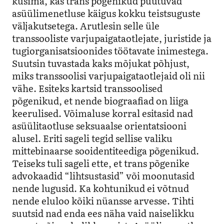
küsima, kas trans põgenikud puutuvad
asüülimenetluse käigus kokku teistsuguste
väljakutsetega. Arutlesin selle üle
transsooliste varjupaigataotlejate, juristide ja
tugiorganisatsioonides töötavate inimestega.
Suutsin tuvastada kaks mõjukat põhjust,
miks transsoolisi varjupaigataotlejaid oli nii
vähe. Esiteks kartsid transsoolised
põgenikud, et nende biograafiad on liiga
keerulised. Võimaluse korral esitasid nad
asüülitaotluse seksuaalse orientatsiooni
alusel. Eriti sageli tegid sellise valiku
mittebinaarse sooidentiteediga põgenikud.
Teiseks tuli sageli ette, et trans põgenike
advokaadid “lihtsustasid” või moonutasid
nende lugusid. Ka kohtunikud ei võtnud
nende eluloo kõiki nüansse arvesse. Tihti
suutsid nad enda ees näha vaid naiselikku