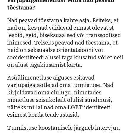
tõestama?
Nad peavad tõestama kahte asja. Esiteks, et
nad on, kes nad väidavad ennast olevat st
lesbid, geid, biseksuaalsed või transsoolised
inimesed. Teiseks peavad nad tõestama, et
neid on seksuaalse orientatsiooni või
sooidentiteedi alusel taga kiusatud või et neil
on alust tagakiusamist karta.
Asüülimenetluse alguses esitavad
varjupaigataotlejad oma tunnistuse. Nad
kirjeldavad oma elulugu, nimetades
menetluse seisukohalt olulisi sündmusi,
näiteks millal nad oma LGBT identiteeti
esimest korda teadvustasid.
Tunnistuse koostamisele järgneb intervjuu