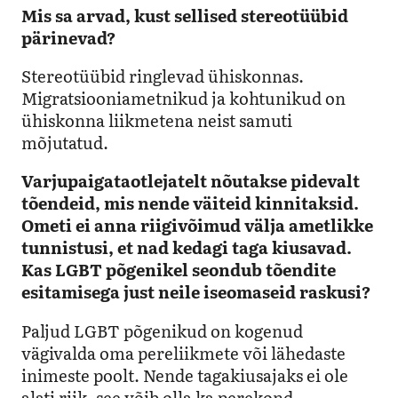
Mis sa arvad, kust sellised stereotüübid
pärinevad?
Stereotüübid ringlevad ühiskonnas.
Migratsiooniametnikud ja kohtunikud on
ühiskonna liikmetena neist samuti
mõjutatud.
Varjupaigataotlejatelt nõutakse pidevalt
tõendeid, mis nende väiteid kinnitaksid.
Ometi ei anna riigivõimud välja ametlikke
tunnistusi, et nad kedagi taga kiusavad.
Kas LGBT põgenikel seondub tõendite
esitamisega just neile iseomaseid raskusi?
Paljud LGBT põgenikud on kogenud
vägivalda oma pereliikmete või lähedaste
inimeste poolt. Nende tagakiusajaks ei ole
alati riik, see võib olla ka perekond.