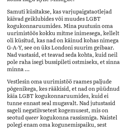
Samuti küsitakse, kas varjupaigataotlejad
käivad geiklubides või muudes LGBT
kogukonnaruumides. Mina puutusin oma
uurimistöös kokku mitme inimesega, kellelt
oli küsitud, kas nad on käinud kohas nimega
G-A-Y, see on üks Londoni suurim geibaar.
Nad vastasid, et teavad seda kohta, kuid neil
pole raha isegi bussipileti ostmiseks, et sinna
minna …
Vestlesin oma uurimistöö raames paljude
põgenikega, kes rääkisid, et nad on püüdnud
käia LGBT kogukonnaruumides, kuid ei
tunne ennast seal mugavalt. Nad jutustasid
sageli negatiivsetest kogemusest, mis on
seotud
queer
kogukonna rassismiga. Naistel
polegi enam oma kogunemispaiku, sest