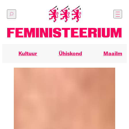
Põhilise
sisu
juurde
Kultuur
Ühiskond
Maailm