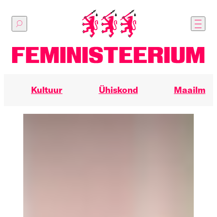
Põhilise
sisu
juurde
Kultuur
Ühiskond
Maailm