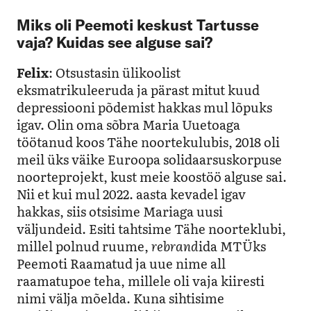
Miks oli Peemoti keskust Tartusse
vaja? Kuidas see alguse sai?
Felix
: Otsustasin ülikoolist
eksmatrikuleeruda ja pärast mitut kuud
depressiooni põdemist hakkas mul lõpuks
igav. Olin oma sõbra Maria Uuetoaga
töötanud koos Tähe noortekulubis, 2018 oli
meil üks väike Euroopa solidaarsuskorpuse
noorteprojekt, kust meie koostöö alguse sai.
Nii et kui mul 2022. aasta kevadel igav
hakkas, siis otsisime Mariaga uusi
väljundeid. Esiti tahtsime Tähe noorteklubi,
millel polnud ruume,
rebrand
ida MTÜks
Peemoti Raamatud ja uue nime all
raamatupoe teha, millele oli vaja kiiresti
nimi välja mõelda. Kuna sihtisime