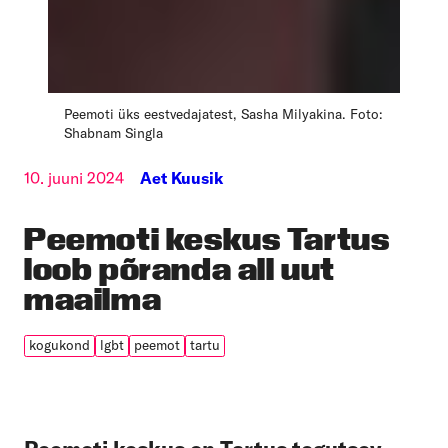
Peemoti üks eestvedajatest, Sasha Milyakina. Foto:
Shabnam Singla
10. juuni 2024
Aet Kuusik
Peemoti keskus Tartus
loob põranda all uut
maailma
kogukond
lgbt
peemot
tartu