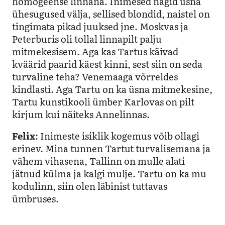
homogeense linnana. Inimesed nägid üsna
ühesugused välja, sellised blondid, naistel on
tingimata pikad juuksed jne. Moskvas ja
Peterburis oli tollal linnapilt palju
mitmekesisem. Aga kas Tartus käivad
kväärid paarid käest kinni, sest siin on seda
turvaline teha? Venemaaga võrreldes
kindlasti. Aga Tartu on ka üsna mitmekesine,
Tartu kunstikooli ümber Karlovas on pilt
kirjum kui näiteks Annelinnas.
Felix
: Inimeste isiklik kogemus võib ollagi
erinev. Mina tunnen Tartut turvalisemana ja
vähem vihasena, Tallinn on mulle alati
jätnud külma ja kalgi mulje. Tartu on ka mu
kodulinn, siin olen läbinist tuttavas
ümbruses.