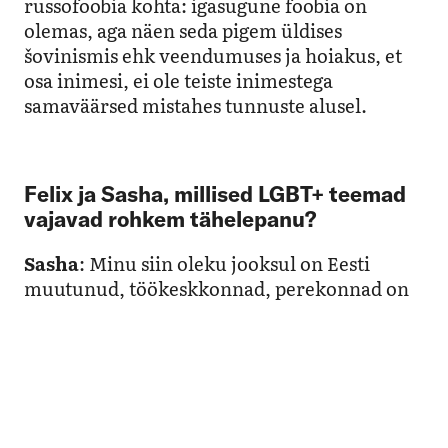
russofoobia kohta: igasugune foobia on
olemas, aga näen seda pigem üldises
šovinismis ehk veendumuses ja hoiakus, et
osa inimesi, ei ole teiste inimestega
samaväärsed mistahes tunnuste alusel.
Felix ja Sasha, millised LGBT+ teemad
vajavad rohkem tähelepanu?
Sasha
: Minu siin oleku jooksul on Eesti
muutunud, töökeskkonnad, perekonnad on
teinud läbi suure arengu, mille üle on mul
ainult hea meel. Rohkem tähelepanu vajaks
aga LGBT+ inimeste vaimse tervise
probleemid ja adekvaatne abi sellele. Sageli
on küsimus, kust üldse leida psühholoogi,
kes oleks LGBT+ sõbralik ja ka teadlik LGBT+