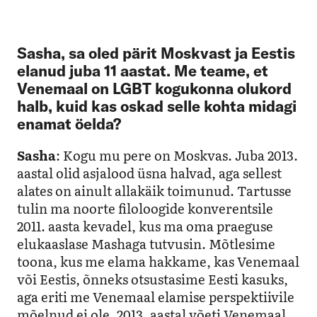
Sasha, sa oled pärit Moskvast ja Eestis
elanud juba 11 aastat. Me teame, et
Venemaal on LGBT kogukonna olukord
halb, kuid kas oskad selle kohta midagi
enamat öelda?
Sasha
: Kogu mu pere on Moskvas. Juba 2013.
aastal olid asjalood üsna halvad, aga sellest
alates on ainult allakäik toimunud. Tartusse
tulin ma noorte filoloogide konverentsile
2011. aasta kevadel, kus ma oma praeguse
elukaaslase Mashaga tutvusin. Mõtlesime
toona, kus me elama hakkame, kas Venemaal
või Eestis, õnneks otsustasime Eesti kasuks,
aga eriti me Venemaal elamise perspektiivile
mõelnud ei ole. 2013. aastal võeti Venemaal