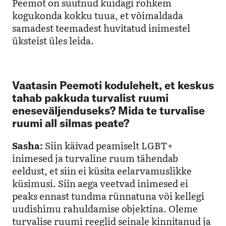
Peemot on suutnud kuidagi rohkem
kogukonda kokku tuua, et võimaldada
samadest teemadest huvitatud inimestel
üksteist üles leida.
Vaatasin Peemoti kodulehelt, et keskus
tahab pakkuda turvalist ruumi
eneseväljenduseks? Mida te turvalise
ruumi all silmas peate?
Sasha:
Siin käivad peamiselt LGBT+
inimesed ja turvaline ruum tähendab
eeldust, et siin ei küsita eelarvamuslikke
küsimusi. Siin aega veetvad inimesed ei
peaks ennast tundma rünnatuna või kellegi
uudishimu rahuldamise objektina. Oleme
turvalise ruumi reeglid seinale kinnitanud ja