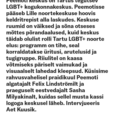
Peemoti keskus on Tartus tegutsev
LGBT+ kogukonnakeskus. Peemotisse
pääseb Lille noortekeskuse hoovis
keldritrepist alla laskudes. Keskuse
ruumid on väiksed ja sõna otseses
mõttes põrandaalused, kuid keskus
täidab olulist rolli Tartu LGBT+ noorte
elus: programm on tihe, seal
korraldatakse üritusi, arutelusid ja
tugigruppe. Riiulitel on kaasa
võtmiseks päriselt vaimukad ja
visuaalselt lahedad kleepsud. Küsisime
rahvusvahelisel praidikuul Peemoti
algatajalt Felix Lindströmilt ja
praeguselt eestvedajalt Sasha
Milyakinalt, kuidas sellel musta kassi
logoga keskusel läheb. Intervjueeris
Aet Kuusik.