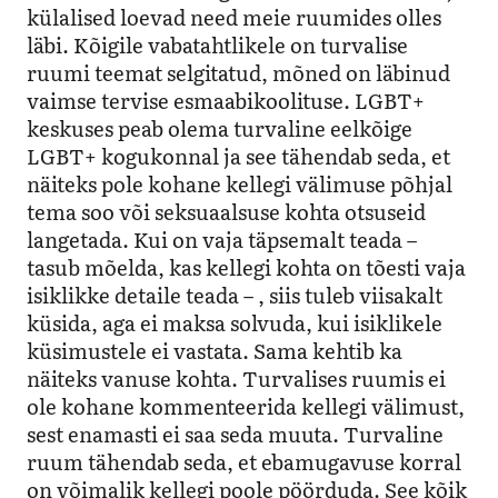
külalised loevad need meie ruumides olles
läbi. Kõigile vabatahtlikele on turvalise
ruumi teemat selgitatud, mõned on läbinud
vaimse tervise esmaabikoolituse. LGBT+
keskuses peab olema turvaline eelkõige
LGBT+ kogukonnal ja see tähendab seda, et
näiteks pole kohane kellegi välimuse põhjal
tema soo või seksuaalsuse kohta otsuseid
langetada. Kui on vaja täpsemalt teada –
tasub mõelda, kas kellegi kohta on tõesti vaja
isiklikke detaile teada – , siis tuleb viisakalt
küsida, aga ei maksa solvuda, kui isiklikele
küsimustele ei vastata. Sama kehtib ka
näiteks vanuse kohta. Turvalises ruumis ei
ole kohane kommenteerida kellegi välimust,
sest enamasti ei saa seda muuta. Turvaline
ruum tähendab seda, et ebamugavuse korral
on võimalik kellegi poole pöörduda. See kõik