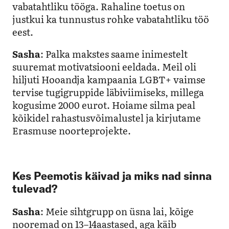
vabatahtliku tööga. Rahaline toetus on
justkui ka tunnustus rohke vabatahtliku töö
eest.
Sasha
: Palka makstes saame inimestelt
suuremat motivatsiooni eeldada. Meil oli
hiljuti Hooandja kampaania LGBT+ vaimse
tervise tugigruppide läbiviimiseks, millega
kogusime 2000 eurot. Hoiame silma peal
kõikidel rahastusvõimalustel ja kirjutame
Erasmuse noorteprojekte.
Kes Peemotis käivad ja miks nad sinna
tulevad?
Sasha
: Meie sihtgrupp on üsna lai, kõige
nooremad on 13–14aastased, aga käib