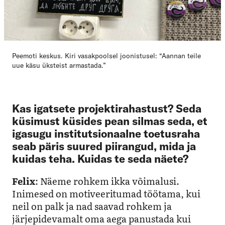
Peemoti keskus. Kiri vasakpoolsel joonistusel: “Aannan teile
uue käsu üksteist armastada.”
Kas igatsete projektirahastust? Seda
küsimust küsides pean silmas seda, et
igasugu institutsionaalne toetusraha
seab päris suured piirangud, mida ja
kuidas teha. Kuidas te seda näete?
Felix
: Näeme rohkem ikka võimalusi.
Inimesed on motiveeritumad töötama, kui
neil on palk ja nad saavad rohkem ja
järjepidevamalt oma aega panustada kui