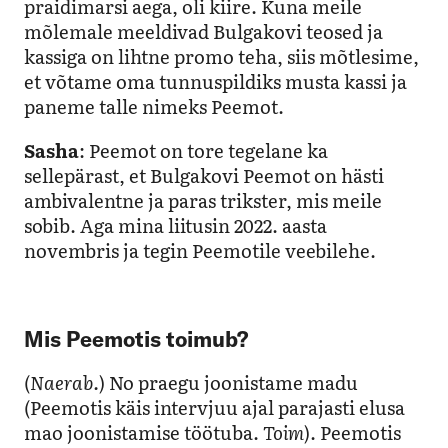
praidimarsi aega, oli kiire. Kuna meile
mõlemale meeldivad Bulgakovi teosed ja
kassiga on lihtne promo teha, siis mõtlesime,
et võtame oma tunnuspildiks musta kassi ja
paneme talle nimeks Peemot.
Sasha
: Peemot on tore tegelane ka
sellepärast, et Bulgakovi Peemot on hästi
ambivalentne ja paras trikster, mis meile
sobib. Aga mina liitusin 2022. aasta
novembris ja tegin Peemotile veebilehe.
Mis Peemotis toimub?
(
Naerab.
) No praegu joonistame madu
(Peemotis käis intervjuu ajal parajasti elusa
mao joonistamise töötuba.
Toim
). Peemotis