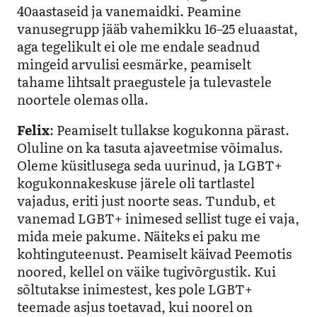
40aastaseid ja vanemaidki. Peamine
vanusegrupp jääb vahemikku 16–25 eluaastat,
aga tegelikult ei ole me endale seadnud
mingeid arvulisi eesmärke, peamiselt
tahame lihtsalt praegustele ja tulevastele
noortele olemas olla.
Felix
: Peamiselt tullakse kogukonna pärast.
Oluline on ka tasuta ajaveetmise võimalus.
Oleme küsitlusega seda uurinud, ja LGBT+
kogukonnakeskuse järele oli tartlastel
vajadus, eriti just noorte seas. Tundub, et
vanemad LGBT+ inimesed sellist tuge ei vaja,
mida meie pakume. Näiteks ei paku me
kohtinguteenust. Peamiselt käivad Peemotis
noored, kellel on väike tugivõrgustik. Kui
sõltutakse inimestest, kes pole LGBT+
teemade asjus toetavad, kui noorel on