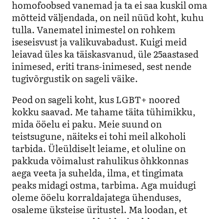
homofoobsed vanemad ja ta ei saa kuskil oma
mõtteid väljendada, on neil nüüd koht, kuhu
tulla. Vanematel inimestel on rohkem
iseseisvust ja valikuvabadust. Kuigi meid
leiavad üles ka täiskasvanud, üle 25aastased
inimesed, eriti trans-inimesed, sest nende
tugivõrgustik on sageli väike.
Peod on sageli koht, kus LGBT+ noored
kokku saavad. Me tahame täita tühimikku,
mida ööelu ei paku. Meie suund on
teistsugune, näiteks ei tohi meil alkoholi
tarbida. Üleüldiselt leiame, et oluline on
pakkuda võimalust rahulikus õhkkonnas
aega veeta ja suhelda, ilma, et tingimata
peaks midagi ostma, tarbima. Aga muidugi
oleme ööelu korraldajatega ühenduses,
osaleme üksteise üritustel. Ma loodan, et