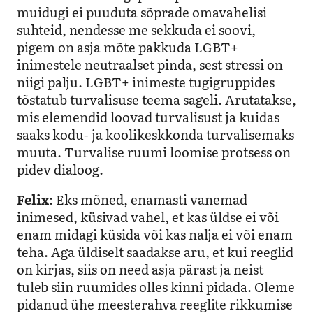
muidugi ei puuduta sõprade omavahelisi
suhteid, nendesse me sekkuda ei soovi,
pigem on asja mõte pakkuda LGBT+
inimestele neutraalset pinda, sest stressi on
niigi palju. LGBT+ inimeste tugigruppides
tõstatub turvalisuse teema sageli. Arutatakse,
mis elemendid loovad turvalisust ja kuidas
saaks kodu- ja koolikeskkonda turvalisemaks
muuta. Turvalise ruumi loomise protsess on
pidev dialoog.
Felix
: Eks mõned, enamasti vanemad
inimesed, küsivad vahel, et kas üldse ei või
enam midagi küsida või kas nalja ei või enam
teha. Aga üldiselt saadakse aru, et kui reeglid
on kirjas, siis on need asja pärast ja neist
tuleb siin ruumides olles kinni pidada. Oleme
pidanud ühe meesterahva reeglite rikkumise