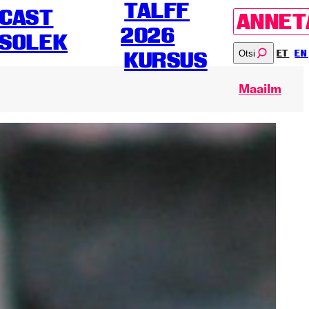
TALFF
CAST
ANNET
2026
SOLEK
Otsi
ET
EN
KURSUS
Maailm