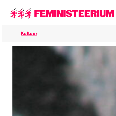
Põhilise
sisu
juurde
Kultuur