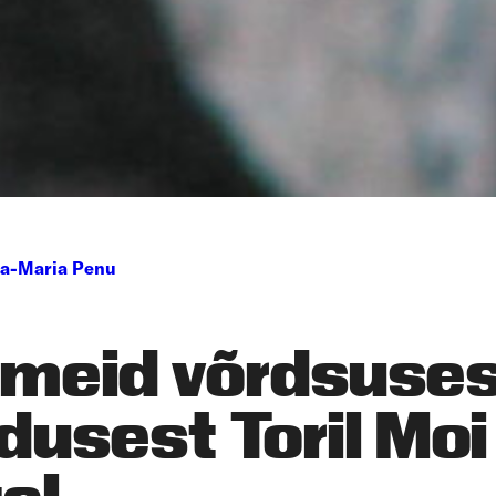
a-Maria Penu
meid võrdsuses
dusest Toril Moi