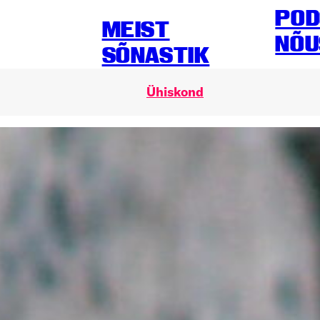
POD
MEIST
NÕU
SÕNASTIK
Ühiskond