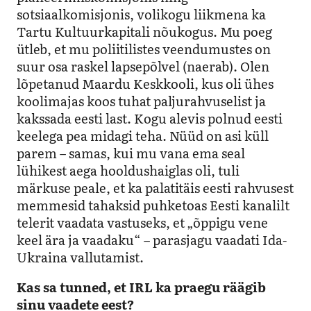
sotsiaalkomisjonis, volikogu liikmena ka
Tartu Kultuurkapitali nõukogus. Mu poeg
ütleb, et mu poliitilistes veendumustes on
suur osa raskel lapsepõlvel (naerab). Olen
lõpetanud Maardu Keskkooli, kus oli ühes
koolimajas koos tuhat paljurahvuselist ja
kakssada eesti last. Kogu alevis polnud eesti
keelega pea midagi teha. Nüüd on asi küll
parem – samas, kui mu vana ema seal
lühikest aega hooldushaiglas oli, tuli
märkuse peale, et ka palatitäis eesti rahvusest
memmesid tahaksid puhketoas Eesti kanalilt
telerit vaadata vastuseks, et „õppigu vene
keel ära ja vaadaku“ – parasjagu vaadati Ida-
Ukraina vallutamist.
Kas sa tunned, et IRL ka praegu räägib
sinu vaadete eest?