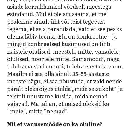
asjade korraldamisel võrdselt meestega
esindatud. Mul ei ole arusaama, et me
peaksime ainult üht või teist tegevust
tegema, et asja parandada, vaid et see peaks
olema läbiv teema. Elu on konkreetne – ja
mingid konkreetsed küsimused on tihti
naistele olulised, meestele mitte, vanadele
olulised, noortele mitte. Samamoodi, nagu
tuleb arvestada noori, tuleb arvestada vanu.
Maailm ei saa olla ainult 35–55-aastaste
meeste nägu, ei saa nõustuda, et vaid nende
päralt oleks õigus ütelda „meie seisukoht“ ja
teistelt unustame küsida, mida nemad
vajavad. Ma tahan, et naised oleksid ka
“meie”, mitte “nemad”.
Nii et vanusemõõde on ka oluline?