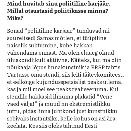
Mind huvitab sinu poliitiline karjäär.
Millal otsustasid poliitikasse minna?
Miks?
Sõnad “poliitiline karjäär” tunduvad nii
suurelised! Samas mõtlen, et tüüpiline
naiselik suhtumine, kohe hakkan
vähendama ennast. Ma olen eluaeg olnud
ühiskondlikult aktiivne. Näiteks, kui ma olin
nõukaaja lõpus linnakunstnik ja ERSP tahtis
Tartusse oma stendi, siis leiti täitevkomiteest,
et eelkõige kujundusspetsialist peaks ütlema,
kas ja mil moel see peaks realiseeruma. Kui
stendile hakkasid ilmuma plakatid “Vene
väed välja!” ja muud nn ekstremistlikku
juttu, pidas linna juhtkond just kunstnikku
sobivaks instantsiks, kelle kohus on asi ära
keelata. Kes siis oleks tahtnud Eesti