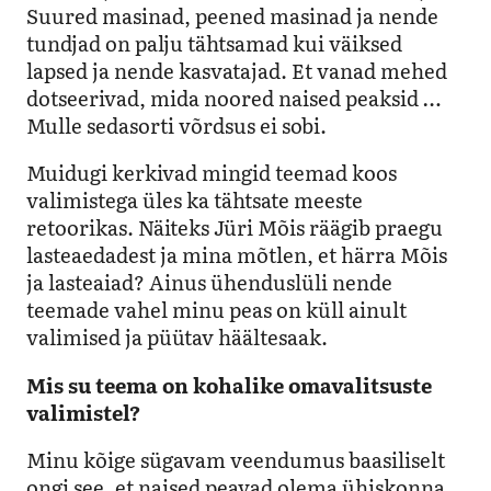
Suured masinad, peened masinad ja nende
tundjad on palju tähtsamad kui väiksed
lapsed ja nende kasvatajad. Et vanad mehed
dotseerivad, mida noored naised peaksid …
Mulle sedasorti võrdsus ei sobi.
Muidugi kerkivad mingid teemad koos
valimistega üles ka tähtsate meeste
retoorikas. Näiteks Jüri Mõis räägib praegu
lasteaedadest ja mina mõtlen, et härra Mõis
ja lasteaiad? Ainus ühenduslüli nende
teemade vahel minu peas on küll ainult
valimised ja püütav häältesaak.
Mis su teema on kohalike omavalitsuste
valimistel?
Minu kõige sügavam veendumus baasiliselt
ongi see, et naised peavad olema ühiskonna