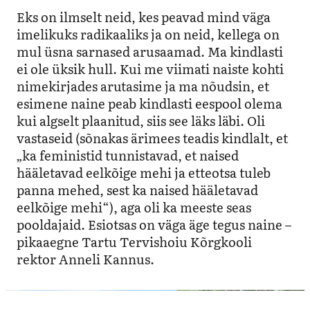
Eks on ilmselt neid, kes peavad mind väga
imelikuks radikaaliks ja on neid, kellega on
mul üsna sarnased arusaamad. Ma kindlasti
ei ole üksik hull. Kui me viimati naiste kohti
nimekirjades arutasime ja ma nõudsin, et
esimene naine peab kindlasti eespool olema
kui algselt plaanitud, siis see läks läbi. Oli
vastaseid (sõnakas ärimees teadis kindlalt, et
„ka feministid tunnistavad, et naised
hääletavad eelkõige mehi ja etteotsa tuleb
panna mehed, sest ka naised hääletavad
eelkõige mehi“), aga oli ka meeste seas
pooldajaid. Esiotsas on väga äge tegus naine –
pikaaegne Tartu Tervishoiu Kõrgkooli
rektor Anneli Kannus.