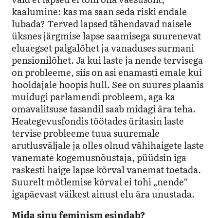
kaalumine: kas ma saan seda riski endale
lubada? Terved lapsed tähendavad naisele
üksnes järgmise lapse saamisega suurenevat
eluaegset palgalõhet ja vanaduses surmani
pensionilõhet. Ja kui laste ja nende tervisega
on probleeme, siis on asi enamasti emale kui
hooldajale hoopis hull. See on suures plaanis
muidugi parlamendi probleem, aga ka
omavalitsuse tasandil saab midagi ära teha.
Heategevusfondis töötades üritasin laste
tervise probleeme tuua suuremale
arutlusväljale ja olles olnud vähihaigete laste
vanemate kogemusnõustaja, püüdsin iga
raskesti haige lapse kõrval vanemat toetada.
Suurelt mõtlemise kõrval ei tohi „nende“
igapäevast väikest ainust elu ära unustada.
Mida sinu feminism esindab?