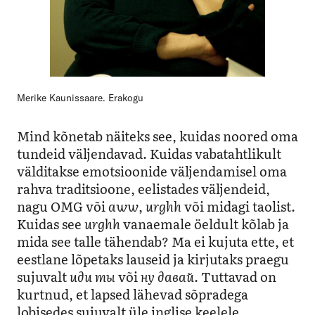
Merike Kaunissaare. Erakogu
Mind kõnetab näiteks see, kuidas noored oma
tundeid väljendavad. Kuidas vabatahtlikult
välditakse emotsioonide väljendamisel oma
rahva traditsioone, eelistades väljendeid,
nagu OMG või
aww
,
urghh
või midagi taolist.
Kuidas see
urghh
vanaemale öeldult kõlab ja
mida see talle tähendab? Ma ei kujuta ette, et
eestlane lõpetaks lauseid ja kirjutaks praegu
sujuvalt
иди ты
või
ну давай
. Tuttavad on
kurtnud, et lapsed lähevad sõpradega
lobisedes sujuvalt üle inglise keelele.