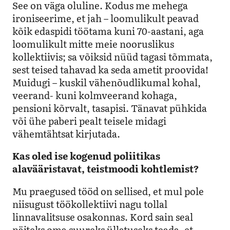
See on väga oluline. Kodus me mehega
ironiseerime, et jah – loomulikult peavad
kõik edaspidi töötama kuni 70-aastani, aga
loomulikult mitte meie nooruslikus
kollektiivis; sa võiksid nüüd tagasi tõmmata,
sest teised tahavad ka seda ametit proovida!
Muidugi – kuskil vähenõudlikumal kohal,
veerand- kuni kolmveerand kohaga,
pensioni kõrvalt, tasapisi. Tänavat pühkida
või ühe paberi pealt teisele midagi
vähemtähtsat kirjutada.
Kas oled ise kogenud poliitikas
alavääristavat, teistmoodi kohtlemist?
Mu praegused tööd on sellised, et mul pole
niisugust töökollektiivi nagu tollal
linnavalitsuse osakonnas. Kord sain seal
näiteks oma suureks üllatuseks teada, et