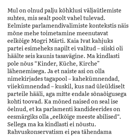
Mul on olnud palju kõhklusi väljaütlemiste
suhtes, mis sealt poolt vahel tulevad.
Eelmiste parlamendivalimiste kontekstis näis
mõne mehe toimetamine meenutavat
eelkõige Mogri Märti. Kaia Ivat kahjuks
partei esimeheks napilt ei valitud – siiski oli
häälte seis kaunis tasavägine. Ma kindlasti
pole nõus “Kinder, Küche, Kirche”
lähenemisega. Ja et naiste asi on olla
nimekirjades tagapool – kahekümnendad,
viiekümnendad – kuskil, kus nad üleüldiselt
parteile hääli, aga mitte endale sõnaõigusega
kohti toovad. Ka mõned naised on seal ise
öelnud, et ka parlamenti kandideerides on
eesmärgiks olla „eelkõige meeste abilised“.
Sellega ma ka kindlasti ei nõustu.
Rahvuskonservatism ei pea tähendama