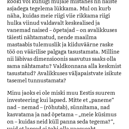
kööki või kuhugi mujale mistahes nn naiste
asjadega tegelema lükkama. Mul on kurb
näha, kuidas meie riigi viie rikkama riigi
hulka viinud valdavalt keskealised ja
vanemad naised – õpetajad – on avalikkuses
täiesti nähtamatud, nende maailma
mastaabis tulemuslik ja kiiduväärne raske
töö on väärilise palgaga tasustamata. Milline
nii läbivas dimensioonis saavutus saaks olla
sama nähtamatu? Valdkonnana alla keskmist
tasustatud? Avalikkuses väljapaistvate isikute
tasemel tunnustamata?
Minu jaoks ei ole miski muu Eestis suurem
investeering kui lapsed. Mitte et „paneme“
nad – nemad – (rõhutab), sünnitama, nad
kasvatama ja nad õpetama – „meie küsimus
on – kuidas neid küll panna seda tegema?“,
vaid et lapsed ei tohi olla vaesusoht,