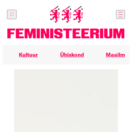
Põhilise
sisu
juurde
Kultuur
Ühiskond
Maailm