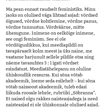
Ma pean ennast raudselt feministiks. Minu
jaoks on olulised väga lihtsad asjad: võrdsed
õigused, võrdne kohtlemine, võrdne panus,
võrdne tunnustus. Võrdväärne, mitte
ühesugune. Inimene on eelkõige inimene,
see ongi feminism. See ei ole
võrdõiguslikkus, kui meediapildil on
tavapäraselt kolm meest ja üks naine, me
vaatame harjunult sellele pildile otsa ning
näeme tavasuhtes 3 : 1 igati võrdset
esindatust. Meediatähelepanu on oluline
ühiskondlik ressurss. Kui sõna võtab
akadeemik, loeme seda esilehelt – kui sõna
võtab naissoost akadeemik, tuleb edasi
liikuda roosale lehele, rubriiki „Sõbranna“.
Et naised olgu rakkes naisteasjadega ja need
naisteasjad ei ole ühiskonnale olulised asjad.