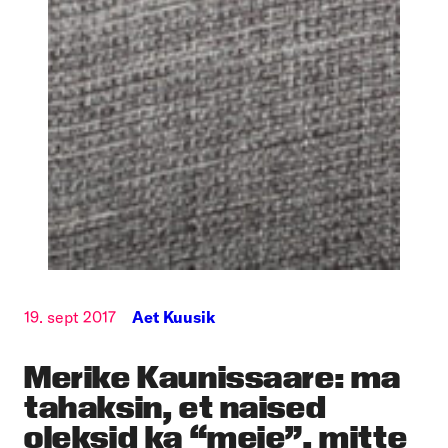
19. sept 2017
Aet Kuusik
Merike Kaunissaare: ma
tahaksin, et naised
oleksid ka “meie”, mitte