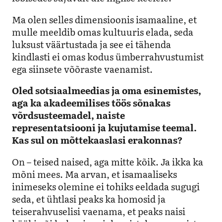
Ma olen selles dimensioonis isamaaline, et
mulle meeldib omas kultuuris elada, seda
luksust väärtustada ja see ei tähenda
kindlasti ei omas kodus ümberrahvustumist
ega siinsete võõraste vaenamist.
Oled sotsiaalmeedias ja oma esinemistes,
aga ka akadeemilises töös sõnakas
võrdsusteemadel, naiste
representatsiooni ja kujutamise teemal.
Kas sul on mõttekaaslasi erakonnas?
On – teised naised, aga mitte kõik. Ja ikka ka
mõni mees. Ma arvan, et isamaaliseks
inimeseks olemine ei tohiks eeldada sugugi
seda, et ühtlasi peaks ka homosid ja
teiserahvuselisi vaenama, et peaks naisi