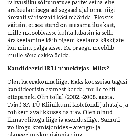
rahvusliku sõltumatuse partei seinalehe
ärakeelamisega sel segasel ajal oma niigi
ärevalt värisevaid käsi määrida. Eks siis
väitsin, et see stend on seesama ilus kast,
mille ma sobivasse kohta lubasin ja selle
ärakeelamine käib pigem keelama käskijate
kui minu palga sisse. Ka praegu meeldib
mulle sõna sekka öelda.
Kandideerid IRLi nimekirjas. Miks?
Olen ka erakonna liige. Kaks koosseisu tagasi
kandideerisin esimest korda, mulle tehti
ettepanek. Olin tollal (2002.–2008. aasta.
Toim
) SA TÜ Kliinikumi lastefondi juhataja ja
rohkem avalikkuses nähtav. Olen olnud
linnavolikogu liige ja asendusliige. Samuti
volikogu komisjonides – arengu- ja
planeerimiskomisjonis ning