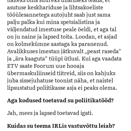
asutuse keskhariduse ja lihtsakoeliste
tööülesannetega autojuht saab just sama
palju palka kui mina spetsialistina ja
väljendatud imestuse peale öeldi, et aga tal
on ju naine ja lapsed toita. Loodan, et asjad
on kolmekümne aastaga ka paranenud.
Avalikkuses imestan jätkuvalt „peast raseda“
ja „ära kaaguta“ tüüpi ütlusi. Kui aga vaadata
ETV saate Foorum uue hooaja
übermaskuliinseid tiitreid, siis on kahjuks
juba sissejuhatuse toonist näha, et naistel
lipsustatud poliitikasse asja ei peaks olema.
Aga kodused toetavad su poliitikatööd?
Jah, mees ja lapsed toetavad igati.
Kuidas su teema IRLis vastuvõttu leiab?