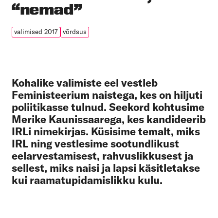
“nemad”
valimised 2017
võrdsus
Kohalike valimiste eel vestleb
Feministeerium naistega, kes on hiljuti
poliitikasse tulnud. Seekord kohtusime
Merike Kaunissaarega, kes kandideerib
IRLi nimekirjas. Küsisime temalt, miks
IRL ning vestlesime sootundlikust
eelarvestamisest, rahvuslikkusest ja
sellest, miks naisi ja lapsi käsitletakse
kui raamatupidamislikku kulu.