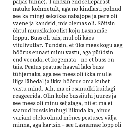
paljas tunne). Tundsin end sellepärast
natuke kohmetult, aga no kindlasti polnud
see ka mingi seksikas nabajope ja pere oli
vaene ja kandsid, mis olemas oli.
Sõitsin
õhtul muusikakoolist koju Lasnamäe
lõppu. Buss oli täis, mul oli käes
viiulivutlar. Tundsin, et üks mees kogu aeg
hõõrus ennast minu vastu, aga püüdsin
end veenda, et kogemata – no et buss on
täis. Peatus peatuse haaval läks buss
tühjemaks, aga see mees oli ikka mulle
liiga lähedal ja ikka hõõrus oma kubet
vastu mind. Jah, ma ei osanudki kuidagi
reageerida. Olin kohe bussijuhi juures ja
see mees oli minu seljataga, nii et ma ei
saanud bussis kuhugi liikuda ka, ainus
variant oleks olnud mõnes peatuses välja
minna, aga kartsin – see Lasnamäe lõpp oli