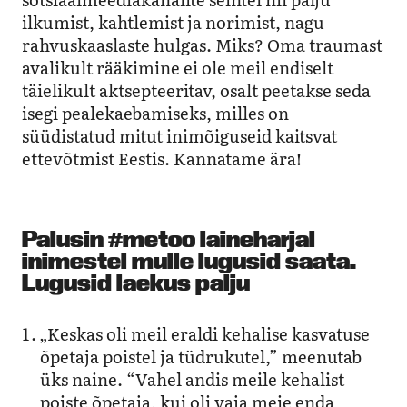
ilkumist, kahtlemist ja norimist, nagu
rahvuskaaslaste hulgas. Miks? Oma traumast
avalikult rääkimine ei ole meil endiselt
täielikult aktsepteeritav, osalt peetakse seda
isegi pealekaebamiseks, milles on
süüdistatud mitut inimõiguseid kaitsvat
ettevõtmist Eestis. Kannatame ära!
Palusin #metoo laineharjal
inimestel mulle lugusid saata.
Lugusid laekus palju
„Keskas oli meil eraldi kehalise kasvatuse
õpetaja poistel ja tüdrukutel,” meenutab
üks naine. “Vahel andis meile kehalist
poiste õpetaja, kui oli vaja meie enda