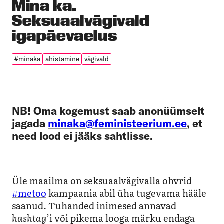
Mina ka.
Seksuaalvägivald
igapäevaelus
#minaka
ahistamine
vägivald
NB! Oma kogemust saab anonüümselt
jagada
minaka@feministeerium.ee
, et
need lood ei jääks sahtlisse.
Üle maailma on seksuaalvägivalla ohvrid
#metoo
kampaania abil üha tugevama hääle
saanud. Tuhanded inimesed annavad
hashtag
’i
või pikema looga märku endaga