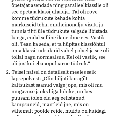
õpetajat asendada ning paralleelklassile oli
see õpetaja klassijuhataja. Tal oli rõve
komme tüdrukute kehade kohta
märkuseid teha, onuheinonalju visata ja
tunnis tihti üle tüdrukute selgade libistada
käega, endal selline ilane ilme ees. Vastik
oli. Tean ka seda, et ta hüpitas klassiõhtul
oma klassi tüdrukuid vahel põlvel ja see oli
tollal nagu normaalsus. Kel oli vastik, see
oli justkui ebapopulaarne tüdruk.“
Teisel naisel on detailselt meeles seik
lapsepõlvest: „Olin hiljuti kusagilt
kaltsukast saanud valge jope, mis oli mu
mugavuse jaoks liiga lühike, umbes
puusani (olen elu aeg eelistanud
kampsuneid, mantleid jne, mis on
vähemalt poolde reide, muidu on kuidagi