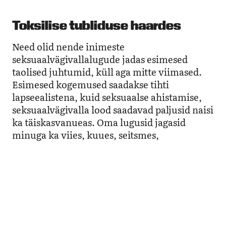
Toksilise tubliduse haardes
Need olid nende inimeste
seksuaalvägivallalugude jadas esimesed
taolised juhtumid, küll aga mitte viimased.
Esimesed kogemused saadakse tihti
lapseealistena, kuid seksuaalse ahistamise,
seksuaalvägivalla lood saadavad paljusid naisi
ka täiskasvanueas. Oma lugusid jagasid
minuga ka viies, kuues, seitsmes,
kaheteistkümnes… Naiste seas ka mõned
mehed. Erinevalt naistest ei kirjeldanud
mehed oma lugudes hirmu. On siin
põhjuseks sooline ebavõrdsus? Naise hirm
endast füüsiliselt tugevama ees? Naise hirm
selle ees, kes on ühiskonnas sinust igas
mõttes tugevam, ka positsioonilt?