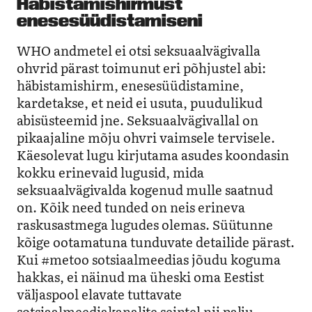
Häbistamishirmust
enesesüüdistamiseni
WHO andmetel ei otsi seksuaalvägivalla
ohvrid pärast toimunut eri põhjustel abi:
häbistamishirm, enesesüüdistamine,
kardetakse, et neid ei usuta, puudulikud
abisüsteemid jne. Seksuaalvägivallal on
pikaajaline mõju ohvri vaimsele tervisele.
Käesolevat lugu kirjutama asudes koondasin
kokku erinevaid lugusid, mida
seksuaalvägivalda kogenud mulle saatnud
on. Kõik need tunded on neis erineva
raskusastmega lugudes olemas. Süütunne
kõige ootamatuna tunduvate detailide pärast.
Kui #metoo sotsiaalmeedias jõudu koguma
hakkas, ei näinud ma üheski oma Eestist
väljaspool elavate tuttavate
sotsiaalmeediakanalite seintel nii palju