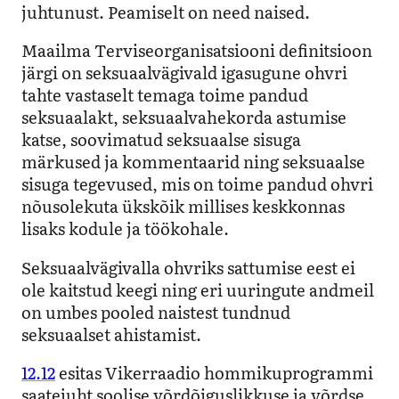
juhtunust. Peamiselt on need naised.
Maailma Terviseorganisatsiooni definitsioon
järgi on seksuaalvägivald igasugune ohvri
tahte vastaselt temaga toime pandud
seksuaalakt, seksuaalvahekorda astumise
katse, soovimatud seksuaalse sisuga
märkused ja kommentaarid ning seksuaalse
sisuga tegevused, mis on toime pandud ohvri
nõusolekuta ükskõik millises keskkonnas
lisaks kodule ja töökohale.
Seksuaalvägivalla ohvriks sattumise eest ei
ole kaitstud keegi ning eri uuringute andmeil
on umbes pooled naistest tundnud
seksuaalset ahistamist.
12.12
esitas Vikerraadio hommikuprogrammi
saatejuht soolise võrdõiguslikkuse ja võrdse