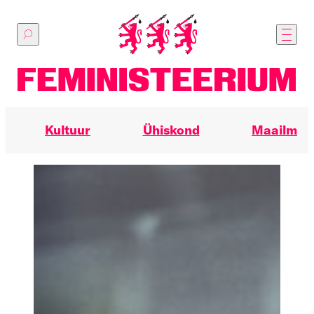
Põhilise
sisu
juurde
Kultuur
Ühiskond
Maailm