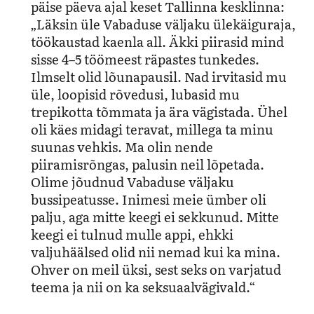
päise päeva ajal keset Tallinna kesklinna:
„Läksin üle Vabaduse väljaku ülekäiguraja,
töökaustad kaenla all. Äkki piirasid mind
sisse 4–5 töömeest räpastes tunkedes.
Ilmselt olid lõunapausil. Nad irvitasid mu
üle, loopisid rõvedusi, lubasid mu
trepikotta tõmmata ja ära vägistada. Ühel
oli käes midagi teravat, millega ta minu
suunas vehkis. Ma olin nende
piiramisrõngas, palusin neil lõpetada.
Olime jõudnud Vabaduse väljaku
bussipeatusse. Inimesi meie ümber oli
palju, aga mitte keegi ei sekkunud. Mitte
keegi ei tulnud mulle appi, ehkki
valjuhäälsed olid nii nemad kui ka mina.
Ohver on meil üksi, sest seks on varjatud
teema ja nii on ka seksuaalvägivald.“