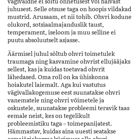
vägivaldne ei sõltu õnnetusest või halvast
juhusest. Selle otsuse taga on hoopis vildakad
mustrid. Arusaam, et nii tohib. Ohvri kodune
olukord, sotsiaalmajanduslik taust,
temperament, iseloom ja muu selline ei
puutu absoluutselt asjasse.
Äärmisel juhul sõltub ohvri toimetulek
traumaga ning kasvamine ohvrist ellujääjaks
sellest, kas ja kuidas toetavad ohvrit
lähedased. Oma roll on ka ühiskonna
hoiakutel laiemalt. Aga kui vastutus
vägivallakogemuse eest suunatakse ohvri
vanematele ning ohvri võimetele ja
oskustele, suunatakse probleemi teravik taas
eemale neist, kes on tegelikult
probleemistiku taga – toimepanijatest.
Hämmastav, kuidas aina uuesti seatakse
esmajärjekorras küsimuse alla ohvri