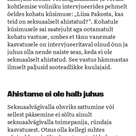
kohtlemise voliniku intervjueerides pehmelt
öeldes kohatu küsimuse: „Liisa Pakosta, kas
teid on seksuaalselt ahistatud?“. Kohatule
küsimusele sai saatejuht aga ootamatult
kohatu vastuse, umbes et tänu vanemate
kasvatusele on intervjueeritaval olnud õnn ja
juhus olla nende naiste seas, keda ei ole
seksuaalselt ahistatud. See vastus hämmastas
ilmselt paljusid sooteadlikke kuulajaid.
Ahistame ei ole halb juhus
Seksuaalvägivalla ohvriks sattumine või
sellest pääsemine ei sõltu ainult
seksuaalvägivalla toimepanija, ründaja
kasvatusest. Otsus olla kellegi suhtes