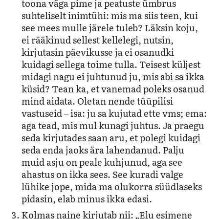
toona väga pime ja peatuste ümbrus
suhteliselt inimtühi: mis ma siis teen, kui
see mees mulle järele tuleb? Läksin koju,
ei rääkinud sellest kellelegi, nutsin,
kirjutasin päevikusse ja ei osanudki
kuidagi sellega toime tulla. Teisest küljest
midagi nagu ei juhtunud ju, mis abi sa ikka
küsid? Tean ka, et vanemad poleks osanud
mind aidata. Oletan nende tüüpilisi
vastuseid – isa: ju sa kujutad ette vms; ema:
aga tead, mis mul kunagi juhtus. Ja praegu
seda kirjutades saan aru, et polegi kuidagi
seda enda jaoks ära lahendanud. Palju
muid asju on peale kuhjunud, aga see
ahastus on ikka sees. See kuradi valge
lühike jope, mida ma olukorra süüdlaseks
pidasin, elab minus ikka edasi.
Kolmas naine kirjutab nii: „Elu esimene