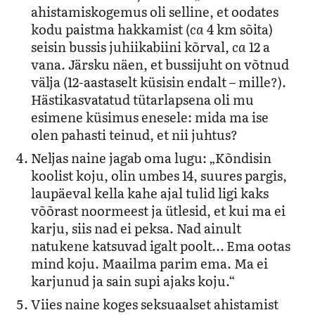
ahistamiskogemus oli selline, et oodates
kodu paistma hakkamist (
ca
4 km sõita)
seisin bussis juhiikabiini kõrval,
ca
12 a
vana. Järsku näen, et bussijuht on võtnud
välja (12-aastaselt küsisin endalt – mille?).
Hästikasvatatud tütarlapsena oli mu
esimene küsimus enesele: mida ma ise
olen pahasti teinud, et nii juhtus?
Neljas naine jagab oma lugu: „Kõndisin
koolist koju, olin umbes 14, suures pargis,
laupäeval kella kahe ajal tulid ligi kaks
võõrast noormeest ja ütlesid, et kui ma ei
karju, siis nad ei peksa. Nad ainult
natukene katsuvad igalt poolt… Ema ootas
mind koju. Maailma parim ema. Ma ei
karjunud ja sain supi ajaks koju.“
Viies naine koges seksuaalset ahistamist