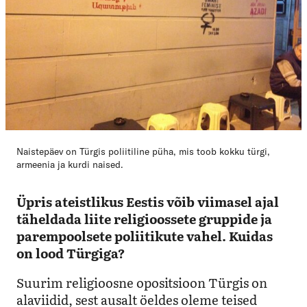
Naistepäev on Türgis poliitiline püha, mis toob kokku türgi,
armeenia ja kurdi naised.
Üpris ateistlikus Eestis võib viimasel ajal
täheldada liite religioossete gruppide ja
parempoolsete poliitikute vahel. Kuidas
on lood Türgiga?
Suurim religioosne opositsioon Türgis on
alaviidid, sest ausalt öeldes oleme teised