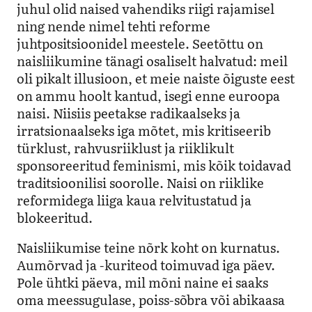
juhul olid naised vahendiks riigi rajamisel
ning nende nimel tehti reforme
juhtpositsioonidel meestele. Seetõttu on
naisliikumine tänagi osaliselt halvatud: meil
oli pikalt illusioon, et meie naiste õiguste eest
on ammu hoolt kantud, isegi enne euroopa
naisi. Niisiis peetakse radikaalseks ja
irratsionaalseks iga mõtet, mis kritiseerib
türklust, rahvusriiklust ja riiklikult
sponsoreeritud feminismi, mis kõik toidavad
traditsioonilisi soorolle. Naisi on riiklike
reformidega liiga kaua relvitustatud ja
blokeeritud.
Naisliikumise teine nõrk koht on kurnatus.
Aumõrvad ja -kuriteod toimuvad iga päev.
Pole ühtki päeva, mil mõni naine ei saaks
oma meessugulase, poiss-sõbra või abikaasa