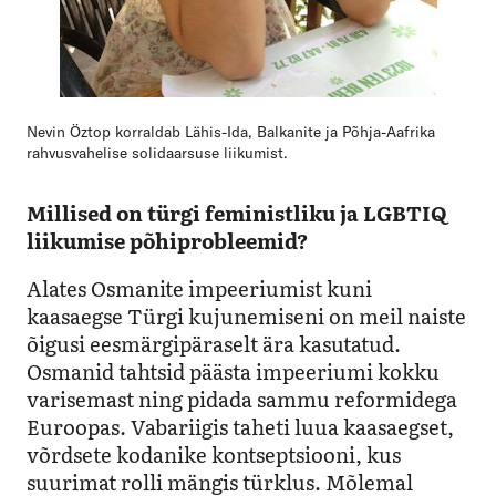
Nevin Öztop korraldab Lähis-Ida, Balkanite ja Põhja-Aafrika
rahvusvahelise solidaarsuse liikumist.
Millised on türgi feministliku ja LGBTIQ
liikumise põhiprobleemid?
Alates Osmanite impeeriumist kuni
kaasaegse Türgi kujunemiseni on meil naiste
õigusi eesmärgipäraselt ära kasutatud.
Osmanid tahtsid päästa impeeriumi kokku
varisemast ning pidada sammu reformidega
Euroopas. Vabariigis taheti luua kaasaegset,
võrdsete kodanike kontseptsiooni, kus
suurimat rolli mängis türklus. Mõlemal