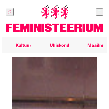
Põhilise
sisu
juurde
Kultuur
Ühiskond
Maailm