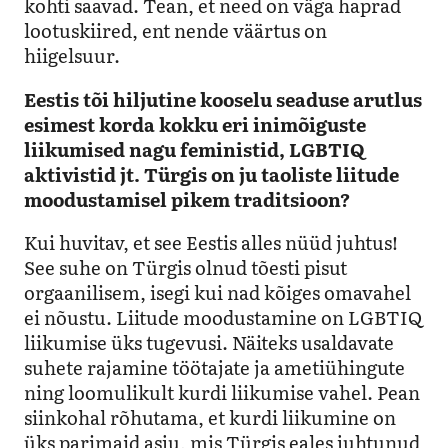
kohti saavad. Tean, et need on väga haprad
lootuskiired, ent nende väärtus on
hiigelsuur.
Eestis tõi hiljutine kooselu seaduse arutlus
esimest korda kokku eri inimõiguste
liikumised nagu feministid, LGBTIQ
aktivistid jt. Türgis on ju taoliste liitude
moodustamisel pikem traditsioon?
Kui huvitav, et see Eestis alles nüüd juhtus!
See suhe on Türgis olnud tõesti pisut
orgaanilisem, isegi kui nad kõiges omavahel
ei nõustu. Liitude moodustamine on LGBTIQ
liikumise üks tugevusi. Näiteks usaldavate
suhete rajamine töötajate ja ametiühingute
ning loomulikult kurdi liikumise vahel. Pean
siinkohal rõhutama, et kurdi liikumine on
üks parimaid asju, mis Türgis eales juhtunud