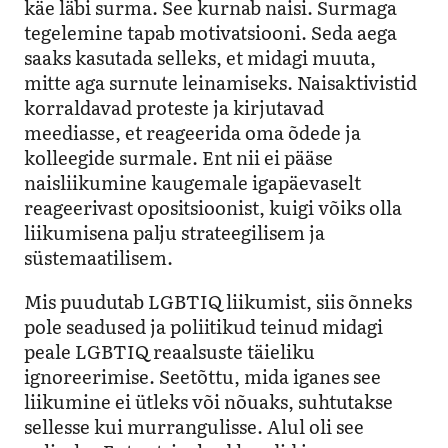
käe läbi surma. See kurnab naisi. Surmaga
tegelemine tapab motivatsiooni. Seda aega
saaks kasutada selleks, et midagi muuta,
mitte aga surnute leinamiseks. Naisaktivistid
korraldavad proteste ja kirjutavad
meediasse, et reageerida oma õdede ja
kolleegide surmale. Ent nii ei pääse
naisliikumine kaugemale igapäevaselt
reageerivast opositsioonist, kuigi võiks olla
liikumisena palju strateegilisem ja
süstemaatilisem.
Mis puudutab LGBTIQ liikumist, siis õnneks
pole seadused ja poliitikud teinud midagi
peale LGBTIQ reaalsuste täieliku
ignoreerimise. Seetõttu, mida iganes see
liikumine ei ütleks või nõuaks, suhtutakse
sellesse kui murrangulisse. Alul oli see