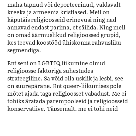
maha tapnud või deporteerinud, valdavalt
kreeka ja armeenia kristlased. Meil on
käputäis religioosseid erinevusi ning nad
annavad endast parima, et säilida. Ning meil
on omad äärmuslikud religioossed grupid,
kes teevad koostööd ühiskonna rahvusliku
segmendiga.
Ent seni on LGBTIQ liikumine olnud
religioosse faktoriga suhestudes
strateegiline. Sa võid olla usklik ja lesbi, see
on suurepärane. Ent queer-liikumises pole
mõtet ajada taga religioosset vabadust. Me ei
tohiks äratada parempoolseid ja religioosseid
konservatiive. Täpsemalt, me ei tohi neid
provotseerida, sest nad on juba ärkvel ja
ründavad homosid iga päev.