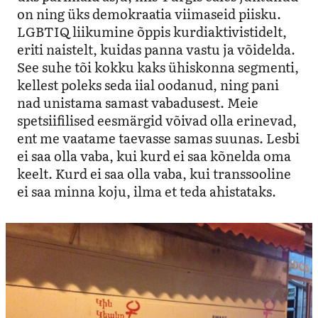
on ning üks demokraatia viimaseid piisku.
LGBTIQ liikumine õppis kurdiaktivistidelt,
eriti naistelt, kuidas panna vastu ja võidelda.
See suhe tõi kokku kaks ühiskonna segmenti,
kellest poleks seda iial oodanud, ning pani
nad unistama samast vabadusest. Meie
spetsiifilised eesmärgid võivad olla erinevad,
ent me vaatame taevasse samas suunas. Lesbi
ei saa olla vaba, kui kurd ei saa kõnelda oma
keelt. Kurd ei saa olla vaba, kui transsooline
ei saa minna koju, ilma et teda ahistataks.