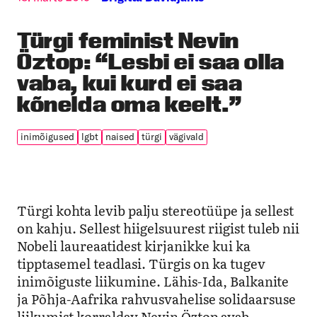
Türgi feminist Nevin
Öztop: “Lesbi ei saa olla
vaba, kui kurd ei saa
kõnelda oma keelt.”
inimõigused
lgbt
naised
türgi
vägivald
Türgi kohta levib palju stereotüüpe ja sellest
on kahju. Sellest hiigelsuurest riigist tuleb nii
Nobeli laureaatidest kirjanikke kui ka
tipptasemel teadlasi. Türgis on ka tugev
inimõiguste liikumine. Lähis-Ida, Balkanite
ja Põhja-Aafrika rahvusvahelise solidaarsuse
liikumist korraldav Nevin Öztop avab