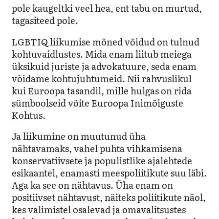
pole kaugeltki veel hea, ent tabu on murtud,
tagasiteed pole.
LGBTIQ liikumise mõned võidud on tulnud
kohtuvaidlustes. Mida enam liitub meiega
üksikuid juriste ja advokatuure, seda enam
võidame kohtujuhtumeid. Nii rahvuslikul
kui Euroopa tasandil, mille hulgas on rida
sümboolseid võite Euroopa Inimõiguste
Kohtus.
Ja liikumine on muutunud üha
nähtavamaks, vahel puhta vihkamisena
konservatiivsete ja populistlike ajalehtede
esikaantel, enamasti meespoliitikute suu läbi.
Aga ka see on nähtavus. Üha enam on
positiivset nähtavust, näiteks poliitikute näol,
kes valimistel osalevad ja omavalitsustes