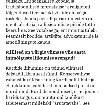
eeliseks. Ent sotsiaalsed koodid ja
traditsioonilised moraalsuse ja religiooni
tõlgendused teevad aktivistide elu väga
raskeks. Jõuda päriselt päris inimesteni on
mentaalsete ja traditsiooniliste piiride tõttu
keeruline. See võtab aega, ent muutus tuleb.
Peamiselt koolide, artiklite, advokatuuride ja
ametiühingute kaudu.
Millised on Türgis viimase viie aasta
inimõiguste liikumise arengud?
Kurdide liikumine on teinud viimasel
dekaadil läbi uuestisünni. Konservatiivse
rahvusliku üldsuse ning kurdi poliitikute ja
elanikkonna vahelised mentaalsed piirid on
murdunud. Kurdide nõudmised, esmajoones
haridusõigus, on muutunud täielikust
tabuteemast millekski “arutatavaks”. See