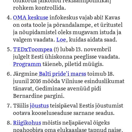
rohkem kontrollida.
OMA keskuse
infokeskus vajab abi! Kavas
on osta toole ja põrandalampe, et üritustel
ja nõupidamistel oleks mugavam istuda ja
valgem vaadata.
Loe
, kuidas aidata saad.
TEDxToompea
(!) lubab 13. novembril
julgelt Eesti ühiskonna peeglisse vaadata.
Programm
täieneb, piletid müügis.
Järgmine
Balti pride’i marss
toimub 18.
juunil 2016 mööda Vilniuse esinduslikumat
tänavat, Gediminase avenüüd pidi
Bernardine pargini.
Tšiilis
jõustus
teisipäeval Eestis jõustumist
ootava kooseluseaduse sarnane seadus.
Riigikohus
mõistis neljapäeval õigeks
noahoobiga oma elukaaslase tapnud naise,