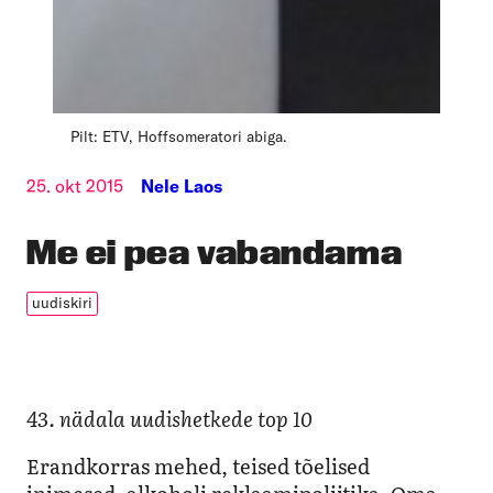
Pilt: ETV, Hoffsomeratori abiga.
25. okt 2015
Nele Laos
Me ei pea vabandama
uudiskiri
43. nädala uudishetkede top 10
Erandkorras mehed, teised tõelised
inimesed, alkoholi reklaamipoliitika, Oma