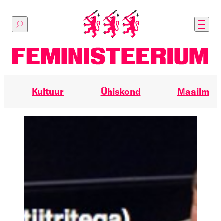
Põhilise
sisu
juurde
Kultuur
Ühiskond
Maailm