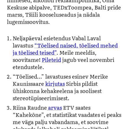
Keskuse abipalve, TEDxToompea, Balti pride
marss, Tšiili kooseluseadus ja nädala
lugemissoovitus.
Neljapäeval esietendus Vabal Laval
lavastus
“Tõelised naised, tõelised mehed
ja tõelised teised”
. Meile meeldis,
soovitame!
Pileteid
jagub veel novembri
etendustele.
“Tõelised…” lavastuses esinev Merike
Kaunissaare
kirjutas
Sirbis pildist
ühiskonna kehakeelena ja soolisest
stereotüpiseerimisest.
Riina Raudne
arvas
ETV saates
“Kahekõne”, et statistikat vaadates ei peaks
me väga palju vabandama, et soovime
olukorda [alkoholi reklaamipoliitikat]