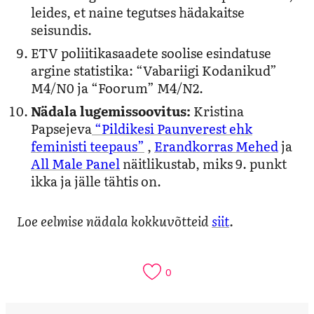
leides, et naine tegutses hädakaitse
seisundis.
ETV poliitikasaadete soolise esindatuse
argine statistika: “Vabariigi Kodanikud”
M4/N0 ja “Foorum” M4/N2.
Nädala lugemissoovitus:
Kristina
Papsejeva
“Pildikesi Paunverest ehk
feministi teepaus”
,
Erandkorras Mehed
ja
All Male Panel
näitlikustab, miks 9. punkt
ikka ja jälle tähtis on.
Loe eelmise nädala kokkuvõtteid
siit
.
0