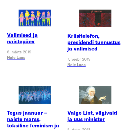
Valimised ja
Kriisitelefon,
naistepäev
presidendi tunnustus
ja valimised
6. märts 2019
Nele Laos
7. veebr 2019
Nele Laos
Tegus jaanuar –
Valge Lint, vägivald
naiste marss,
ja uus minister
toksiline feminism ja
5. dets. 2018