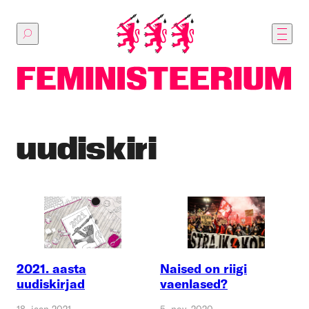
Põhilise
sisu
juurde
uudiskiri
2021. aasta
Naised on riigi
uudiskirjad
vaenlased?