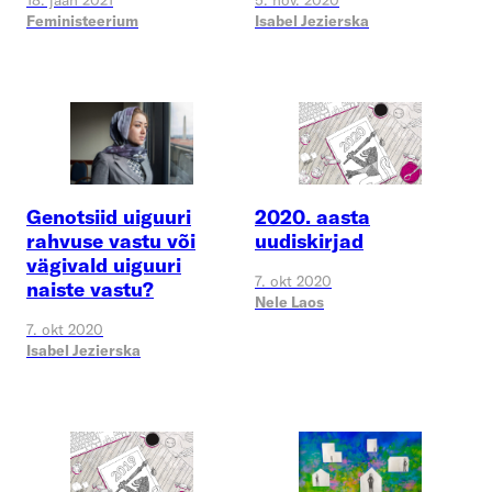
18. jaan 2021
5. nov. 2020
Feministeerium
Isabel Jezierska
2020. aasta
Genotsiid uiguuri
uudiskirjad
rahvuse vastu või
vägivald uiguuri
7. okt 2020
naiste vastu?
Nele Laos
7. okt 2020
Isabel Jezierska