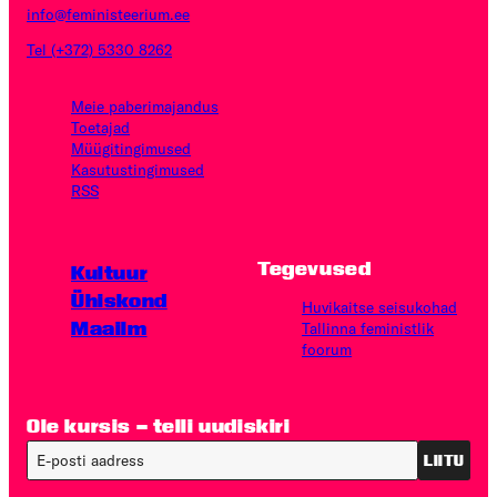
info@feministeerium.ee
Tel (+372) 5330 8262
Meie paberimajandus
Toetajad
Müügitingimused
Kasutus­tingimused
RSS
Tegevused
Kultuur
Ühiskond
Huvikaitse seisukohad
Maailm
Tallinna feministlik
foorum
Ole kursis – telli uudiskiri
LIITU