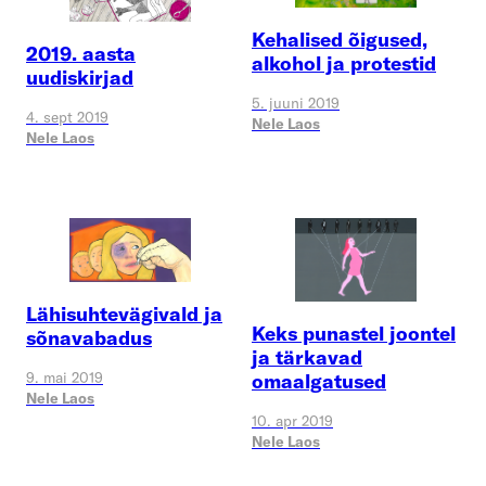
Kehalised õigused,
2019. aasta
alkohol ja protestid
uudiskirjad
5. juuni 2019
4. sept 2019
Nele Laos
Nele Laos
Lähisuhtevägivald ja
Keks punastel joontel
sõnavabadus
ja tärkavad
9. mai 2019
omaalgatused
Nele Laos
10. apr 2019
Nele Laos