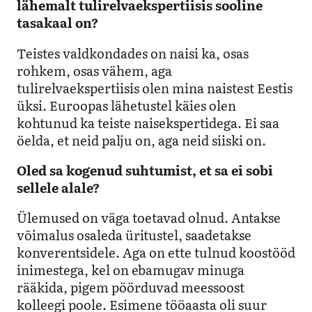
lähemalt tulirelvaekspertiisis sooline
tasakaal on?
Teistes valdkondades on naisi ka, osas
rohkem, osas vähem, aga
tulirelvaekspertiisis olen mina naistest Eestis
üksi. Euroopas lähetustel käies olen
kohtunud ka teiste naisekspertidega. Ei saa
öelda, et neid palju on, aga neid siiski on.
Oled sa kogenud suhtumist, et sa ei sobi
sellele alale?
Ülemused on väga toetavad olnud. Antakse
võimalus osaleda üritustel, saadetakse
konverentsidele. Aga on ette tulnud koostööd
inimestega, kel on ebamugav minuga
rääkida, pigem pöörduvad meessoost
kolleegi poole. Esimene tööaasta oli suur