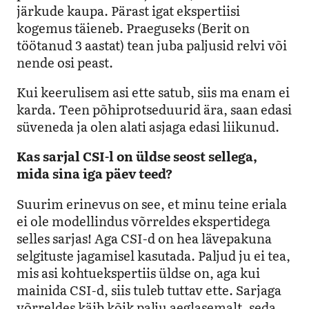
järkude kaupa. Pärast igat ekspertiisi
kogemus täieneb. Praeguseks (Berit on
töötanud 3 aastat) tean juba paljusid relvi või
nende osi peast.
Kui keerulisem asi ette satub, siis ma enam ei
karda. Teen põhiprotseduurid ära, saan edasi
süveneda ja olen alati asjaga edasi liikunud.
Kas sarjal CSI-l on üldse seost sellega,
mida sina iga päev teed?
Suurim erinevus on see, et minu teine eriala
ei ole modellindus võrreldes ekspertidega
selles sarjas! Aga CSI-d on hea lävepakuna
selgituste jagamisel kasutada. Paljud ju ei tea,
mis asi kohtuekspertiis üldse on, aga kui
mainida CSI-d, siis tuleb tuttav ette. Sarjaga
võrreldes käib kõik palju aeglasemalt, seda