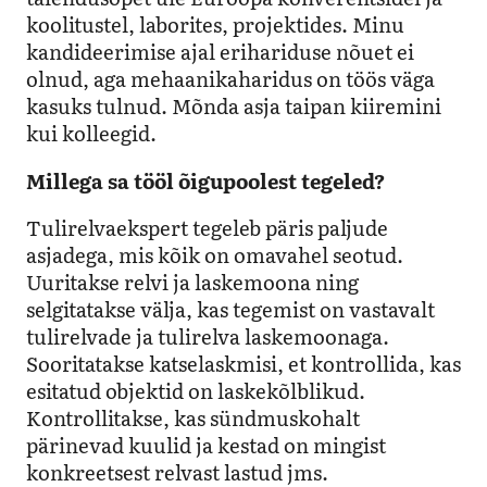
koolitustel, laborites, projektides. Minu
kandideerimise ajal erihariduse nõuet ei
olnud, aga mehaanikaharidus on töös väga
kasuks tulnud. Mõnda asja taipan kiiremini
kui kolleeg
id
.
Millega sa tööl õigupoolest tegeled?
Tulirelvaekspert tegeleb päris paljude
asjadega, mis kõik on omavahel seotud.
Uuritakse relvi ja laskemoona ning
selgitatakse välja, kas tegemist on vastavalt
tulirelvade ja tulirelva laskemoonaga.
Sooritatakse katselaskmisi, et kontrollida, kas
esitatud objektid on laskekõlblikud.
Kontrollitakse, kas sündmuskohalt
pärinevad kuulid ja kestad on mingist
konkreetsest relvast lastud jms.