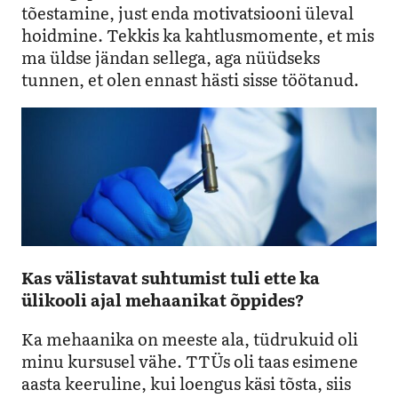
tõestamine, just enda motivatsiooni üleval
hoidmine. Tekkis ka kahtlusmomente, et mis
ma üldse jändan sellega, aga nüüdseks
tunnen, et olen ennast hästi sisse töötanud.
Kas välistavat suhtumist tuli ette ka
ülikooli ajal mehaanikat õppides?
Ka mehaanika on meeste ala, tüdrukuid oli
minu kursusel vähe. TTÜs oli taas esimene
aasta keeruline, kui loengus käsi tõsta, siis