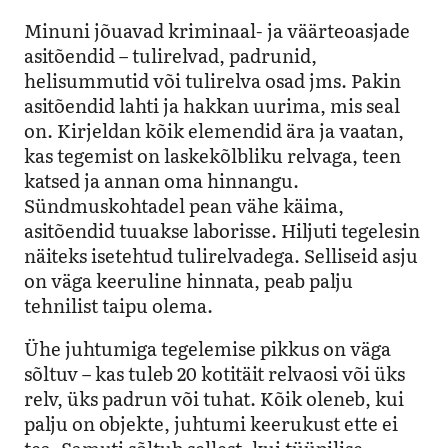
Minuni jõuavad kriminaal- ja väärteoasjade
asitõendid – tulirelvad, padrunid,
helisummutid või tulirelva osad jms. Pakin
asitõendid lahti ja hakkan uurima, mis seal
on. Kirjeldan kõik elemendid ära ja vaatan,
kas tegemist on laskekõlbliku relvaga, teen
katsed ja annan oma hinnangu.
Sündmuskohtadel pean vähe käima,
asitõendid tuuakse laborisse. Hiljuti tegelesin
näiteks isetehtud tulirelvadega. Selliseid asju
on väga keeruline hinnata, peab palju
tehnilist taipu olema.
Ühe juhtumiga tegelemise pikkus on väga
sõltuv – kas tuleb 20 kotitäit relvaosi või üks
relv, üks padrun või tuhat. Kõik oleneb, kui
palju on objekte, juhtumi keerukust ette ei