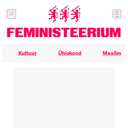
Põhilise
sisu
juurde
Kultuur
Ühiskond
Maailm