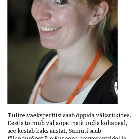
Tulirelvaekspertiisi saab õppida välisriikides.
Eestis toimub väljaõpe instituudis kohapeal,
see kestab kaks aastat. Samuti saab
täiendusõpet üle Euroopa konverentsidel ja