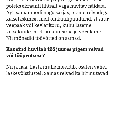
poleks ekraanil lihtsalt väga huvitav näidata.
Aga samamoodi nagu sarjas, teeme relvadega
katselaskmisi, meil on kuulipüüdurid, st suur
veepaak või kevlaritoru, kuhu laseme
katsekuule, mida analüüsime ja võrdleme.
Nii mõnedki töövõtted on samad.
Kas sind huvitab töö juures pigem relvad
või tööprotsess?
Nii ja naa. Lasta mulle meeldib, osalen vahel
laskevõistlustel. Samas relvad ka hirmutavad
mind, võistlustel osaleda ja mõnikord ka oma
tööd teha on suur julgustükk. Mulle on
oluline, et ma aitan oma tööga kaasa õigluse
jaluleseadmisele.
Aga milline on kõige parem relv? Millist