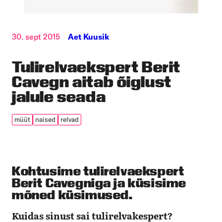
30. sept 2015
Aet Kuusik
Tulirelvaekspert Berit
Cavegn aitab õiglust
jalule seada
müüt
naised
relvad
Kohtusime tulirelvaekspert
Berit Cavegniga ja küsisime
mõned küsimused.
Kuidas sinust sai tulirelvakespert?