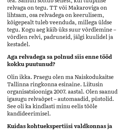
tea. Samuti sõltub sellest, kui tüüpilise
relvaga on tegu. TT või Makaroviga on
lihtsam,
osa
relvadega on keerulisem,
kõigepealt tuleb veenduda, millega üldse
tegu. Kogu aeg käib üks suur võrdlemine –
võrdlen relvi, padruneid, jälgi
kuulidel ja
kestadel
.
Aga relvadega sa polnud siis enne tööd
kokku puutunud?
Olin ikka. Praegu olen ma Naiskodukaitse
Tallinna ringkonna esinaine. Liitusin
organisatsiooniga 2007. aastal. Olen saanud
igasugu relvaõpet – automaadid, püstolid.
See oli ka kindlasti minu eelis tööle
kandideerimisel.
Kuidas kohtuekspertiisi valdkonnas ja