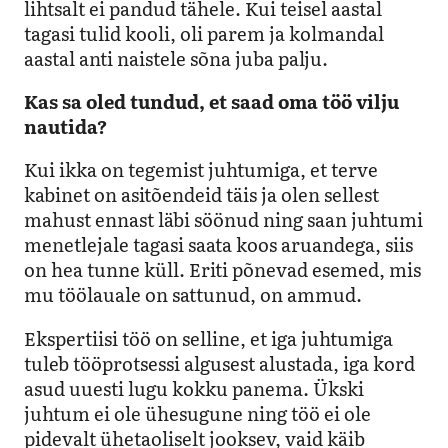
lihtsalt ei pandud tähele. Kui teisel aastal
tagasi tulid kooli, oli parem ja kolmandal
aastal anti naistele sõna juba palju.
Kas sa oled tundud, et saad oma töö vilju
nautida?
Kui ikka on tegemist juhtumiga, et terve
kabinet on asitõendeid täis ja olen sellest
mahust ennast läbi söönud ning saan juhtumi
menetlejale tagasi saata koos aruandega, siis
on hea tunne küll. Eriti põnevad esemed, mis
mu töölauale on sattunud, on ammud.
Ekspertiisi töö on selline, et iga juhtumiga
tuleb tööprotsessi algusest alustada, iga kord
asud uuesti lugu kokku panema. Ükski
juhtum ei ole ühesugune ning töö ei ole
pidevalt ühetaoliselt jooksev, vaid käib