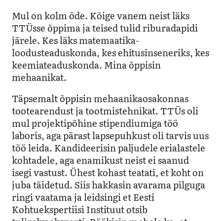
Mul on kolm õde. Kõige vanem neist läks
TTÜsse õppima ja teised tulid riburadapidi
järele. Kes läks matemaatika-
loodusteaduskonda, kes ehitusinseneriks, kes
keemiateaduskonda. Mina õppisin
mehaanikat.
Täpsemalt õppisin mehaanikaosakonnas
tootearendust ja
tootmistehnikat
. TTÜs oli
mul projektipõhine stipendiumiga töö
laboris, aga pärast lapsepuhkust oli tarvis uus
töö leida. Kandideerisin paljudele erialastele
kohtadele, aga enamikust neist ei saanud
isegi vastust. Ühest kohast teatati, et koht on
juba täidetud. Siis hakkasin avarama pilguga
ringi vaatama ja leidsingi et Eesti
Kohtuekspertiisi Instituut otsib