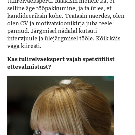
tulirelvaeksperti. Rääkisin mehele ka, et
selline äge tööpakkumine, ja ta ütles, et
kandideeriksin kohe. Teatasin naerdes, olen
olen CV ja motivatsioonikirja juba teele
pannud. Järgmisel nädalal kutsuti
intervjuule ja ülejärgmisel tööle. Kõik käis
väga kiiresti.
Kas tulirelvaekspert vajab spetsiifilist
ettevalmistust?