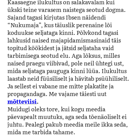
Kaasaegne ilukultus on salakavalam kui
ükski teine varasem naistega seotud dogma.
Sajand tagasi kirjutas Ibsen näidendi
“Nukumaja”, kus täiuslik perenaine lõi
koduukse seljataga kinni. Põlvkond tagasi
lahkusid naised majapidamismasinaid täis
topitud köökidest ja jätsid seljataha vaid
tarbimisega seotud elu. Aga lõksus, milles
naised praegu viibivad, pole neil ühtegi ust,
mida seljataga pauguga kinni lüüa. Ilukultus
laastab neid füüsiliselt ja hävitab psüühiliselt.
Ja sellest ei vabane me mitte plakatite ja
propagandaga. Me vajame täiesti uut
mõtteviisi
.
Muidugi oleks tore, kui kogu meedia
päevapealt muutuks, aga seda tõenäoliselt ei
juhtu. Pealegi pakub meedia meile ikka seda,
mida me tarbida tahame.