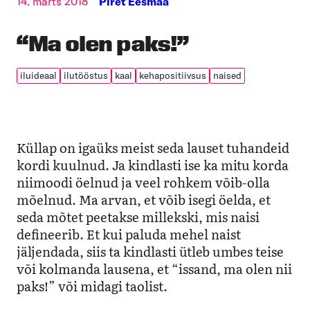
14. märts 2018
Piret Eesmaa
“Ma olen paks!”
iluideaal
ilutööstus
kaal
kehapositiivsus
naised
Küllap on igaüks meist seda lauset tuhandeid
kordi kuulnud. Ja kindlasti ise ka mitu korda
niimoodi öelnud ja veel rohkem võib-olla
mõelnud. Ma arvan, et võib isegi öelda, et
seda mõtet peetakse millekski, mis naisi
defineerib. Et kui paluda mehel naist
jäljendada, siis ta kindlasti ütleb umbes teise
või kolmanda lausena, et “issand, ma olen nii
paks!” või midagi taolist.