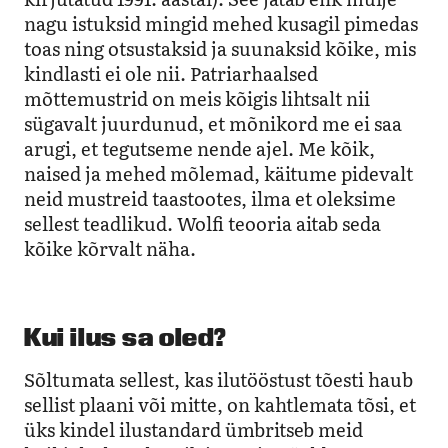
nagu istuksid mingid mehed kusagil pimedas
toas ning otsustaksid ja suunaksid kõike, mis
kindlasti ei ole nii. Patriarhaalsed
mõttemustrid on meis kõigis lihtsalt nii
sügavalt juurdunud, et mõnikord me ei saa
arugi, et tegutseme nende ajel. Me kõik,
naised ja mehed mõlemad, käitume pidevalt
neid mustreid taastootes, ilma et oleksime
sellest teadlikud. Wolfi teooria aitab seda
kõike kõrvalt näha.
Kui ilus sa oled?
Sõltumata sellest, kas ilutööstust tõesti haub
sellist plaani või mitte, on kahtlemata tõsi, et
üks kindel ilustandard ümbritseb meid