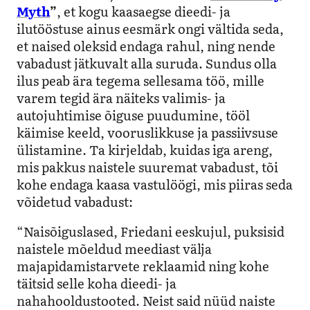
Myth
”
, et kogu kaasaegse dieedi- ja
ilutööstuse ainus eesmärk ongi vältida seda,
et naised oleksid endaga rahul, ning nende
vabadust jätkuvalt alla suruda. Sundus olla
ilus peab ära tegema sellesama töö, mille
varem tegid ära näiteks valimis- ja
autojuhtimise õiguse puudumine, tööl
käimise keeld, vooruslikkuse ja passiivsuse
ülistamine. Ta kirjeldab, kuidas iga areng,
mis pakkus naistele suuremat vabadust, tõi
kohe endaga kaasa vastulöögi, mis piiras seda
võidetud vabadust:
“Naisõiguslased, Friedani eeskujul, puksisid
naistele mõeldud meediast välja
majapidamistarvete reklaamid ning kohe
täitsid selle koha dieedi- ja
nahahooldustooted. Neist said nüüd naiste