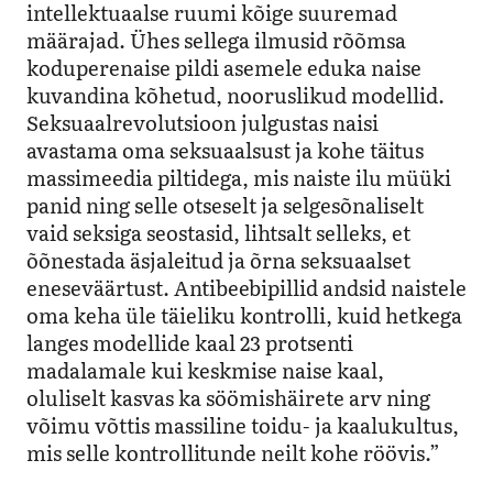
intellektuaalse ruumi kõige suuremad
määrajad. Ühes sellega ilmusid rõõmsa
koduperenaise pildi asemele eduka naise
kuvandina kõhetud, nooruslikud modellid.
Seksuaalrevolutsioon julgustas naisi
avastama oma seksuaalsust ja kohe täitus
massimeedia piltidega, mis naiste ilu müüki
panid ning selle otseselt ja selgesõnaliselt
vaid seksiga seostasid, lihtsalt selleks, et
õõnestada äsjaleitud ja õrna seksuaalset
eneseväärtust. Antibeebipillid andsid naistele
oma keha üle täieliku kontrolli, kuid hetkega
langes modellide kaal 23 protsenti
madalamale kui keskmise naise kaal,
oluliselt kasvas ka söömishäirete arv ning
võimu võttis massiline toidu- ja kaalukultus,
mis selle kontrollitunde neilt kohe röövis.”