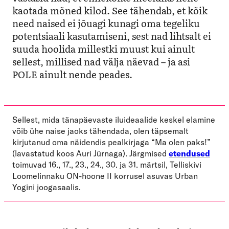
kaotada mõned kilod. See tähendab, et kõik
need naised ei jõuagi kunagi oma tegeliku
potentsiaali kasutamiseni, sest nad lihtsalt ei
suuda hoolida millestki muust kui ainult
sellest, millised nad välja näevad – ja asi
POLE ainult nende peades.
Sellest, mida tänapäevaste iluideaalide keskel elamine
võib ühe naise jaoks tähendada, olen täpsemalt
kirjutanud oma näidendis pealkirjaga “Ma olen paks!”
(lavastatud koos Auri Jürnaga). Järgmised
etendused
toimuvad 16., 17., 23., 24., 30. ja 31. märtsil, Telliskivi
Loomelinnaku ON-hoone II korrusel asuvas Urban
Yogini joogasaalis.