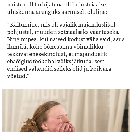
naiste roll tarbijatena oli industriaalse
ühiskonna arenguks äärmiselt oluline:
“Käitumine, mis oli vajalik majanduslikel
põhjustel, muudeti sotsiaalseks väärtuseks.
Ning niipea, kui naised kodust välja said, asus
ilumüüt kohe õõnestama võimalikku
tekkivat enesekindlust, et majanduslik
ebaõiglus töökohal võiks jätkuda, sest
endised vahendid selleks olid ju kõik ära
võetud.”