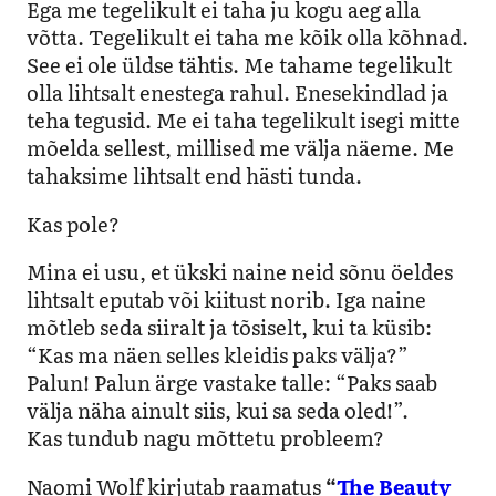
Ega me tegelikult ei taha ju kogu aeg alla
võtta. Tegelikult ei taha me kõik olla kõhnad.
See ei ole üldse tähtis. Me tahame tegelikult
olla lihtsalt enestega rahul. Enesekindlad ja
teha tegusid. Me ei taha tegelikult isegi mitte
mõelda sellest, millised me välja näeme. Me
tahaksime lihtsalt end hästi tunda.
Kas pole?
Mina ei usu, et ükski naine neid sõnu öeldes
lihtsalt eputab või kiitust norib. Iga naine
mõtleb seda siiralt ja tõsiselt, kui ta küsib:
“Kas ma näen selles kleidis paks välja?”
Palun! Palun ärge vastake talle: “Paks saab
välja näha ainult siis, kui sa seda oled!”.
Kas tundub nagu mõttetu probleem?
Naomi Wolf kirjutab raamatus
“
The Beauty