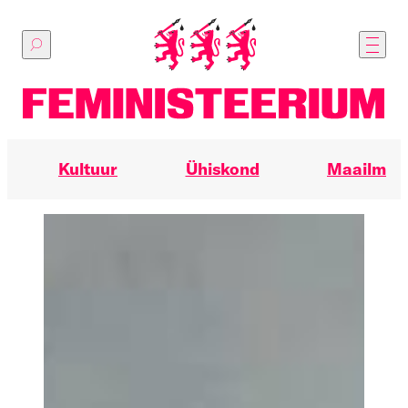
Põhilise
sisu
juurde
Kultuur
Ühiskond
Maailm