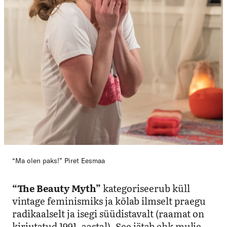
“Ma olen paks!” Piret Eesmaa
“The Beauty Myth”
kategoriseerub küll
vintage feminismiks ja kõlab ilmselt praegu
radikaalselt ja isegi süüdistavalt (raamat on
kirjutatud 1991. aastal). See jätab ehk mulje