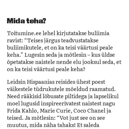
Mida teha?
Toitumine.ee lehel kirjutatakse buliimia
ravist: “Teises järgus teadvustatakse
buliimikutele, et on ka teisi väärtusi peale
keha.” Lugesin seda ja mõtlesin – kus üldse
õpetatakse naistele nende elu jooksul seda, et
on ka teisi väärtusi peale keha?
Leidsin Hispaanias reisides ühest poest
väikestele tüdrukutele mõeldud raamatud.
Need rääkisid lõbusate piltidega ja lapselikul
moel lugusid inspireerivatest naistest nagu
Frida Kahlo, Marie Curie, Coco Chanel ja
teised. Ja mõtlesin: “Vot just see on see
muutus, mida näha tahaks! Et saleda