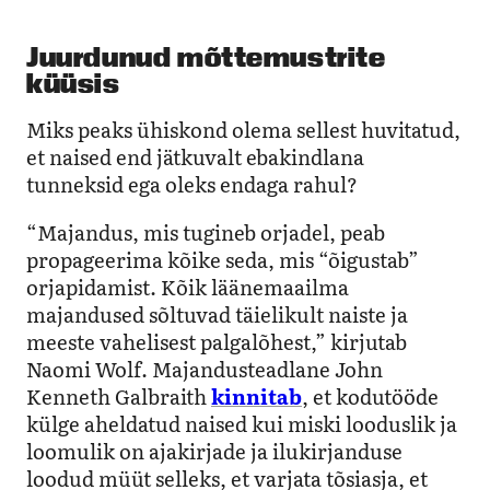
Juurdunud mõttemustrite
küüsis
Miks peaks ühiskond olema sellest huvitatud,
et naised end jätkuvalt ebakindlana
tunneksid ega oleks endaga rahul?
“Majandus, mis tugineb orjadel, peab
propageerima kõike seda, mis “õigustab”
orjapidamist. Kõik läänemaailma
majandused sõltuvad täielikult naiste ja
meeste vahelisest palgalõhest,” kirjutab
Naomi Wolf. Majandusteadlane John
Kenneth Galbraith
kinnitab
, et kodutööde
külge aheldatud naised kui miski looduslik ja
loomulik on ajakirjade ja ilukirjanduse
loodud müüt selleks, et varjata tõsiasja, et