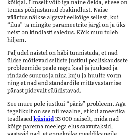
kõikjal. Ilmselt võib iga naine öelda, et see on
temas põhjustanud ebakindlust. Naise
väärtus näikse algavat eelkõige sellest, kui
“ilus” ta mingite parameetrite järgi on ja üks
neist on kindlasti saledus. Kõik muu tuleb
hiljem.
Paljudel naistel on häbi tunnistada, et nad
üldse mõtlevad selliste justkui pealiskaudsete
probleemide peale nagu kaal ja juuksed ja
rindade suurus ja nina kuju ja huulte vorm
ning et nad end standardile mittevastamise
pärast pidevalt süüdistavad.
See mure pole justkui “päris” probleem. Aga
tegelikult on see nii reaalne, et kui ameerika
teadlased
küsisid
33 000 naiselt, mida nad
kõige parema meelega elus saavutaksid,
vastasid nad, et ennekõike meeldiks neile