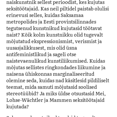
naiskunstnik sellest perioodist, kes kujutas
seksitöötajaid. Kas neil piltidel paistab olulisi
erinevusi selles, kuidas Saksamaa
metropolides ja Eesti provintsilinnades
tegutsenud kunstnikud kujutasid töötavat
naist? Kõik kolm kunstnikku olid tugevalt
mõjutatud ekspressionismist, verismist ja
uusasjalikkusest, mis olid üsna
antifeministlikud ja sageli otse
naistevaenulikud kunstiliikumised. Kuidas
mõjutas sellistes ringkondades liikumine ja
naisena ühiskonnas marginaliseeritud
olemine seda, kuidas nad käsitlesid pildiliselt
teemat, mida samuti mõjutasid soolised
stereotüübid? Ja miks üldse otsustasid Mei,
Lohse-Wächtler ja Mammen seksitöötajaid
kujutada?