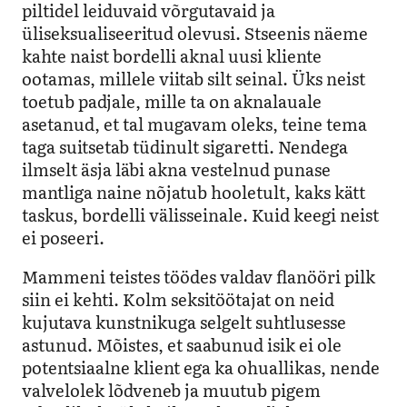
piltidel leiduvaid võrgutavaid ja
üliseksualiseeritud olevusi. Stseenis näeme
kahte naist bordelli aknal uusi kliente
ootamas, millele viitab silt seinal. Üks neist
toetub padjale, mille ta on aknalauale
asetanud, et tal mugavam oleks, teine tema
taga suitsetab tüdinult sigaretti. Nendega
ilmselt äsja läbi akna vestelnud punase
mantliga naine nõjatub hooletult, kaks kätt
taskus, bordelli välisseinale.
Kuid keegi neist
ei poseeri.
Mammeni teistes töödes valdav flanööri pilk
siin ei kehti. Kolm seksitöötajat on neid
kujutava kunstnikuga selgelt suhtlusesse
astunud. Mõistes, et saabunud isik ei ole
potentsiaalne klient ega ka ohuallikas, nende
valvelolek lõdveneb ja muutub pigem