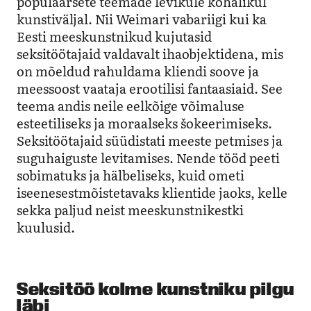
populaarsete teemade levikule kohalikul
kunstiväljal. Nii Weimari vabariigi kui ka
Eesti meeskunstnikud kujutasid
seksitöötajaid valdavalt ihaobjektidena, mis
on mõeldud rahuldama kliendi soove ja
meessoost vaataja erootilisi fantaasiaid. See
teema andis neile eelkõige võimaluse
esteetiliseks ja moraalseks šokeerimiseks.
Seksitöötajaid süüdistati meeste petmises ja
suguhaiguste levitamises. Nende tööd peeti
sobimatuks ja hälbeliseks, kuid ometi
iseenesestmõistetavaks klientide jaoks, kelle
sekka paljud neist meeskunstnikestki
kuulusid.
Seksitöö kolme kunstniku pilgu
läbi