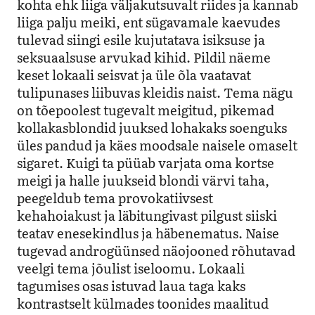
kohta ehk liiga väljakutsuvalt riides ja kannab
liiga palju meiki, ent sügavamale kaevudes
tulevad siingi esile kujutatava isiksuse ja
seksuaalsuse arvukad kihid. Pildil näeme
keset lokaali seisvat ja üle õla vaatavat
tulipunases liibuvas kleidis naist. Tema nägu
on tõepoolest tugevalt meigitud, pikemad
kollakasblondid juuksed lohakaks soenguks
üles pandud ja käes moodsale naisele omaselt
sigaret. Kuigi ta püüab varjata oma kortse
meigi ja halle juukseid blondi värvi taha,
peegeldub tema provokatiivsest
kehahoiakust ja läbitungivast pilgust siiski
teatav enesekindlus ja häbenematus. Naise
tugevad androgüünsed näojooned rõhutavad
veelgi tema jõulist iseloomu. Lokaali
tagumises osas istuvad laua taga kaks
kontrastselt külmades toonides maalitud