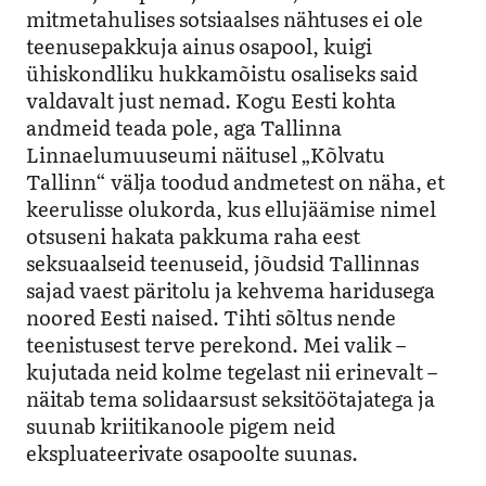
mitmetahulises sotsiaalses nähtuses ei ole
teenusepakkuja ainus osapool, kuigi
ühiskondliku hukkamõistu osaliseks said
valdavalt just nemad. Kogu Eesti kohta
andmeid teada pole, aga Tallinna
Linnaelumuuseumi näitusel „Kõlvatu
Tallinn“ välja toodud andmetest on näha, et
keerulisse olukorda, kus ellujäämise nimel
otsuseni hakata pakkuma raha eest
seksuaalseid teenuseid, jõudsid Tallinnas
sajad vaest päritolu ja kehvema haridusega
noored Eesti naised. Tihti sõltus nende
teenistusest terve perekond. Mei valik –
kujutada neid kolme tegelast nii erinevalt –
näitab tema solidaarsust seksitöötajatega ja
suunab kriitikanoole pigem neid
ekspluateerivate osapoolte suunas.