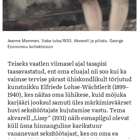
Jeanne Mammen. Vaba tuba.1930. Akvarell ja pliiats. George
Economou kollektsioon
Teiseks vaatlen viimasel ajal tasapisi
taasavastatud, ent oma eluajal nii soo kui ka
vaimse tervise pärast ühiskondlikult tõrjutud
kunstnikku Elfriede Lohse-Wächtlerit (1899–
1940), kes
näitas oma lühikese, kuid mõjuka
karjääri jooksul samuti üles märkimisväärset
huvi seksitöötajate kujutamise vastu. T
ema
akvarell „Lissy“ (1931) näib esmapilgul olevat
küll üsna hinnanguline karikatuur
vananevast seksitöötajast, kes on oma ea