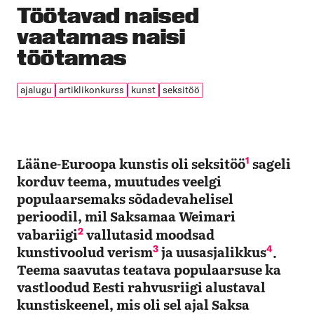
Töötavad naised
vaatamas naisi
töötamas
ajalugu
artiklikonkurss
kunst
seksitöö
Lääne-Euroopa kunstis oli seksitöö
sageli
1
korduv teema, muutudes veelgi
populaarsemaks sõdadevahelisel
perioodil, mil Saksamaa Weimari
vabariigi
vallutasid moodsad
2
kunstivoolud verism
ja uusasjalikkus
.
3
4
Teema saavutas teatava populaarsuse ka
vastloodud Eesti rahvusriigi alustaval
kunstiskeenel, mis oli sel ajal Saksa