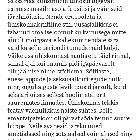
Saksamaa kunstnikud tundsid tugevalt
esimese maailmasõja füüsilisi ja vaimseid
järelmõjusid. Nende erapooletu ja
ühiskonnakriitiline stiil uusasjalikkus ei
tabanud oma iseloomuliku kainusega mitte
ainult möirgavate kahekümnendate sära,
vaid ka selle perioodi tumedamaid külgi
.
Väike osa ühiskonnast nautis elu täiel rinnal,
samal ajal kui enamik pidi igapäevaselt
ellujäämise nimel võitlema. Sõltlaste,
enesetappude ja seksuaalkuritegude hulk
ning suguhaiguste levik tõusid järsult, kuid
seksiäri õitses sellest hoolimata, eriti
suuremates linnades. Ühiskonnas tekkis
teatav
vaenulikkus naiste suhtes, kelle
emantsipatsioon oli pärast sõda teinud suure
hüppe. Neile avanesid järsku uued
ametialased ning sotsiaalsed võimalused ning