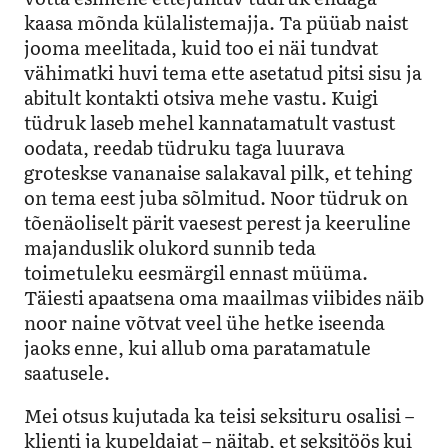
kaasa mõnda külalistemajja. Ta püüab naist
jooma meelitada, kuid too ei näi tundvat
vähimatki huvi tema ette asetatud pitsi sisu ja
abitult kontakti otsiva mehe vastu. Kuigi
tüdruk laseb mehel kannatamatult vastust
oodata, reedab tüdruku taga luurava
groteskse vananaise salakaval pilk, et tehing
on tema eest juba sõlmitud. Noor tüdruk on
tõenäoliselt pärit vaesest perest ja keeruline
majanduslik olukord sunnib teda
toimetuleku eesmärgil ennast müüma.
Täiesti apaatsena oma maailmas viibides näib
noor naine võtvat veel ühe hetke iseenda
jaoks enne, kui allub oma paratamatule
saatusele.
Mei otsus kujutada ka teisi seksituru osalisi –
klienti ja kupeldajat – näitab, et seksitöös kui