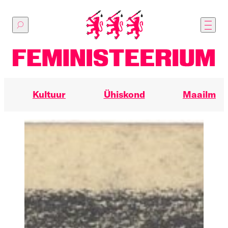
Põhilise
sisu
juurde
Kultuur
Ühiskond
Maailm