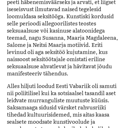
peeti häbenemisväärseks ja arvati, et liigset
iseseisvust ilmutavad naised tegelesid
loomuldasa seksitööga.
Kunstiski kordusid
selle perioodi allegoorilistes teostes
seksuaalsuse või kasinuse alatoonidega
teemad, nagu Susanna, Maarja Magdaleena,
Salome ja Neitsi Maarja motiivid. Eriti
levinud oli aga seksitöö kujutamine, kus
naissoost seksitöötajale omistati eriline
seksuaalsuse ahvatlevat ja hävitavat jõudu
manifesteeriv tähendus.
Alles hiljuti loodud Eesti Vabariik oli samuti
nii poliitilisel kui ka sotsiaalsel tasandil aset
leidvate murranguliste muutuste küüsis.
Saksamaaga sidusid värsket rahvusriiki
tihedad kultuurisidemed, mis aitas kaasa
sealsete moodsate kunstivoolude ja