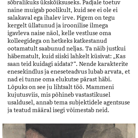
sõbralikuks ükskõiksuseks. Padjale toetuv
naine muigab poolikult, kuid see ei ole ei
salakaval ega ihalev irve. Pigem on tegu
kergelt üllatunud ja iroonilise ilmega
igavleva naise näol, kelle vestluse oma
kolleegidega on hetkeks katkestanud
ootamatult saabunud neljas. Ta näib justkui
häbematult, kuid siiski lahkelt küsivat: „Kas
saan teid kuidagi aidata?“. Nende karakterite
enesekindlus ja eneseteadvus lubab arvata, et
nad ei tunne oma elukutse pärast häbi.
Lõpuks on see ju lihtsalt töö. Mammeni
kujutusviis, mis põhineb vastastikusel
usaldusel, annab tema subjektidele agentsuse
ja teatud määral isegi võimestab neid.