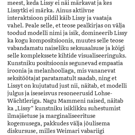
meest, keda Lissy ei näi märkavat ja kes
Lissytki ei märka. Ainus aktiivne
interaktsioon pildil käib Lissy ja vaataja
vahel. Peale selle, et teose pealkirjas on välja
toodud modelli nimi ja isik, domineerib Lissy
ka kogu kompositsioonis, muutes selle teose
vabandamatu naiseliku seksuaalsuse ja kõigi
selle komplekssete kihtide visualiseeringuks.
Kunstniku positsioonis segunevad empaatia
iroonia ja melanhooliaga, mis vananevat
seksitöötajat paratamatult saadab, ning et
Lissyt on kujutatud just nii, näitab
,
et modelli
julgus ja iseseisvus resoneerusid Lohse-
Wächtleriga. Nagu Mammeni naised, näitab
ka „Lissy“ kunstniku isiklikku suhestumist
ilmajäetuse ja marginaliseerituse
kogemusega, pakkudes välja jõulisema
diskursuse, milles Weimari vabariigi