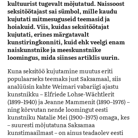
kultuurist tugevalt mõjutatud. Naissoost
seksitöötajast sai sümbol, mille kaudu
kujutati mitmesuguseid teemasid ja
hoiakuid. Viis, kuidas seksitöötajat
kujutati, erines märgatavalt
kunstiringkonniti, kuid ehk veelgi enam
naiskunstnike ja meeskunstnike
loomingus, mida siinses artiklis uurin.
Kuna seksitöö kujutamine muutus eriti
populaarseks teemaks just Saksamaal, siis
analüüsin kahte Weimari vabariigi ajastu
kunstnikku – Elfriede Lohse-Wächtlerit
(1899–1940)
ja Jeanne Mammenit
(1890–1976)
–
ning kõrvutan nende loomingut eesti
kunstniku Natalie Mei (1900–1975) omaga, kes
– suuresti mõjutatuna Saksamaa
kunstimaailmast – on ainus teadaolev eesti