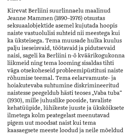
Kirevat Berliini suurlinnaelu maalinud
Jeanne Mammen (1890–1976) otsustas
seksuaalobjektide asemel kujutada hoopis
naiste vastuolulisi suhteid nii meestega kui
ka üksteisega.
Tema muusade hulka kuulus
palju iseseisvaid, töötavaid ja pidutsevaid
naisi, sageli ka Berliini n-ö kväärikogukonna
liikmeid ning tema looming sisaldas tihti
väga otsekoheseid probleemipüstitusi naiste
rõhumise teemal. Tema eelarvamuste- ja
hoiakutevaba suhtumine diskrimineeritud
naistesse peegeldub hästi teoses „Vaba tuba
“
(1930), mille juhuslike pooside, tavaliste
kehatüüpide, lühikeste juuste ja ükskõiksete
ilmetega kolm peategelast meenutavad
pigem uut moodsat naist kui tema
kaasaegsete meeste loodud ja neile mõeldud