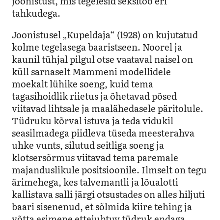
joonistust, mis tegelesid seksitöö eri
tahkudega.
Joonistusel „Kupeldaja“ (1928) on kujutatud
kolme tegelasega baaristseen. Noorel ja
kaunil tühjal pilgul otse vaataval naisel on
küll sarnaselt Mammeni modellidele
moekalt lühike soeng, kuid tema
tagasihoidlik riietus ja õhetavad põsed
viitavad lihtsale ja maalähedasele päritolule.
Tüdruku kõrval istuva ja teda vidukil
seasilmadega piidleva tüseda meesterahva
uhke vunts, silutud seitliga soeng ja
klotsersõrmus viitavad tema paremale
majanduslikule positsioonile. Ilmselt on tegu
ärimehega, kes talvemantli ja lõualotti
kallistava salli järgi otsustades on alles hiljuti
baari sisenenud, et sõlmida kiire tehing ja
võtta esimene ettejuhtuv tüdruk endaga