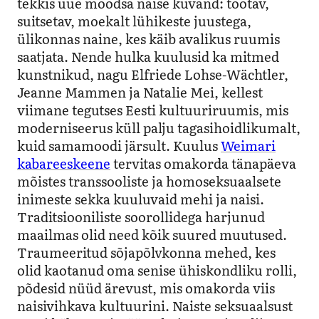
tekkis uue moodsa naise kuvand: töötav,
suitsetav, moekalt lühikeste juustega,
ülikonnas naine, kes käib avalikus ruumis
saatjata. Nende hulka kuulusid ka mitmed
kunstnikud, nagu Elfriede Lohse-Wächtler,
Jeanne Mammen ja Natalie Mei, kellest
viimane tegutses Eesti kultuuriruumis, mis
moderniseerus küll palju tagasihoidlikumalt,
kuid samamoodi järsult. Kuulus
Weimari
kabareeskeene
tervitas omakorda tänapäeva
mõistes transsooliste ja homoseksuaalsete
inimeste sekka kuuluvaid mehi ja naisi.
Traditsiooniliste soorollidega harjunud
maailmas olid need kõik suured muutused.
Traumeeritud sõjapõlvkonna mehed, kes
olid kaotanud oma senise ühiskondliku rolli,
põdesid nüüd ärevust, mis omakorda viis
naisivihkava kultuurini.
Naiste seksuaalsust