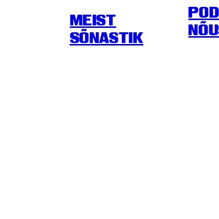
POD
MEIST
NÕU
SÕNASTIK