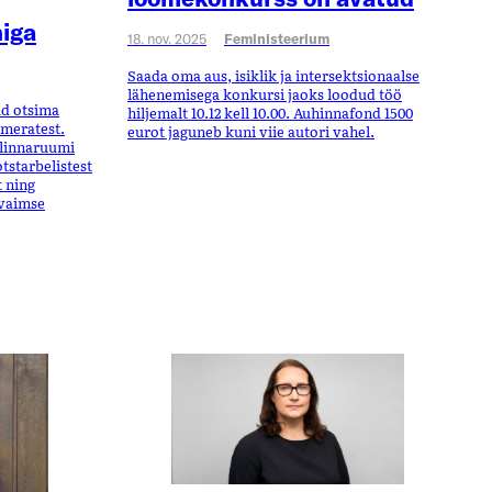
niga
18. nov. 2025
Feministeerium
Saada oma aus, isiklik ja intersektsionaalse
lähenemisega konkursi jaoks loodud töö
ud otsima
hiljemalt 10.12 kell 10.00. Auhinnafond 1500
ameratest.
eurot jaguneb kuni viie autori vahel.
e linnaruumi
tstarbelistest
 ning
 vaimse