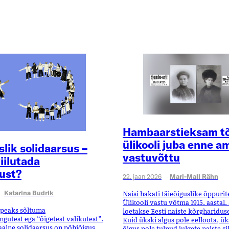
Hambaarstieksam tõ
ülikooli juba enne a
lik solidaarsus –
vastuvõttu
iilutada
ust?
22. jaan 2026
Mari-Mall Rähn
Katarina Budrik
Naisi hakati täieõiguslike õppuri
Ülikooli vastu võtma 1915. aastal.
 peaks sõltuma
loetakse Eesti naiste kõrgharidus
gutest ega “õigetest valikutest”.
Kuid ükski algus pole eelloota, ü
alne solidaarsus on põhiõigus,
õigus pole tulnud julgete naiste s