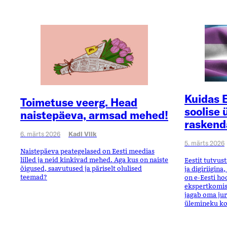
Kuidas E
Toimetuse veerg. Head
soolise 
naistepäeva, armsad mehed!
raskend
6. märts 2026
Kadi Viik
5. märts 2026
Naistepäeva peategelased on Eesti meedias
lilled ja neid kinkivad mehed. Aga kus on naiste
Eestit tutvus
õigused, saavutused ja päriselt olulised
ja digiriigina
teemad?
on e-Eesti ho
ekspertkomis
jagab oma juri
ülemineku k