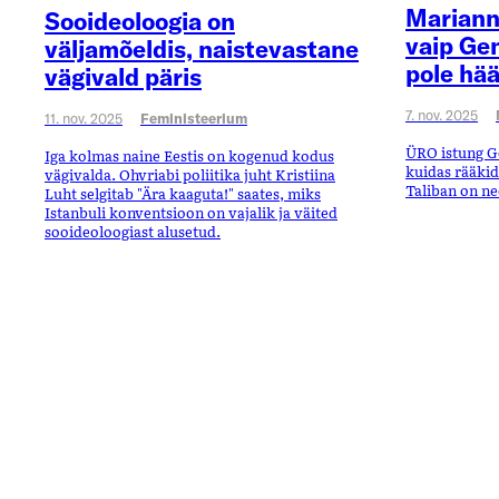
Mariann
Sooideoloogia on
vaip Gen
väljamõeldis, naistevastane
pole hää
vägivald päris
7. nov. 2025
11. nov. 2025
Feministeerium
ÜRO istung G
Iga kolmas naine Eestis on kogenud kodus
kuidas rääkida
vägivalda. Ohvriabi poliitika juht Kristiina
Taliban on ne
Luht selgitab "Ära kaaguta!" saates, miks
Istanbuli konventsioon on vajalik ja väited
sooideoloogiast alusetud.