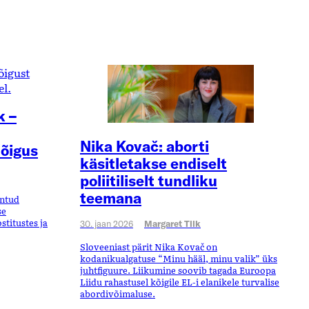
k –
Nika Kovač: aborti
mõigus
käsitletakse endiselt
poliitiliselt tundliku
teemana
untud
se
titustes ja
30. jaan 2026
Margaret Tilk
Sloveeniast pärit Nika Kovač on
kodanikualgatuse “Minu hääl, minu valik” üks
juhtfiguure. Liikumine soovib tagada Euroopa
Liidu rahastusel kõigile EL-i elanikele turvalise
abordivõimaluse.