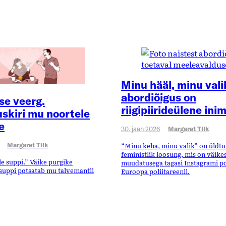
Minu hääl, minu vali
abordiõigus on
se veerg.
riigipiirideülene ini
skiri mu noortele
e
30. jaan 2026
Margaret Tilk
“Minu keha, minu valik” on üldt
Margaret Tilk
feministlik loosung, mis on väike
le suppi.” Väike purgike
muudatusega tagasi Instagrami pos
suppi potsatab mu talvemantli
Euroopa poliitareenil.