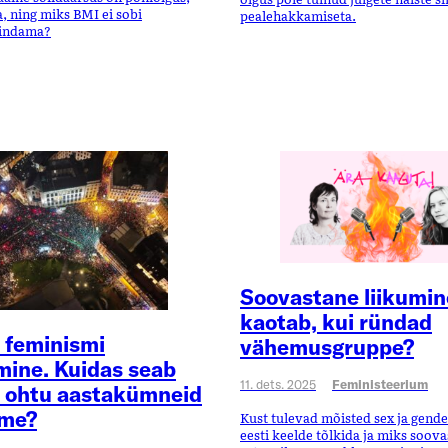
, ning miks BMI ei sobi
pealehakkamiseta.
hindama?
Soovastane liikumin
kaotab, kui ründad
 feminismi
vähemusgruppe?
mine. Kuidas seab
11. dets. 2025
Feministeerium
 ohtu aastakümneid
me?
Kust tulevad mõisted sex ja gende
eesti keelde tõlkida ja miks soov