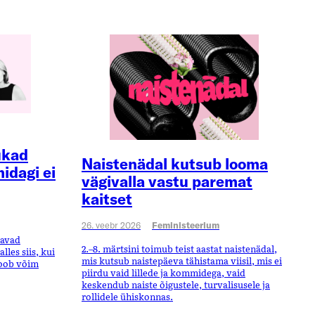
ukad
Naistenädal kutsub looma
idagi ei
vägivalla vastu paremat
kaitset
26. veebr 2026
Feministeerium
tavad
2.–8. märtsini toimub teist aastat naistenädal,
les siis, kui
mis kutsub naistepäeva tähistama viisil, mis ei
loob võim
piirdu vaid lillede ja kommidega, vaid
keskendub naiste õigustele, turvalisusele ja
rollidele ühiskonnas.