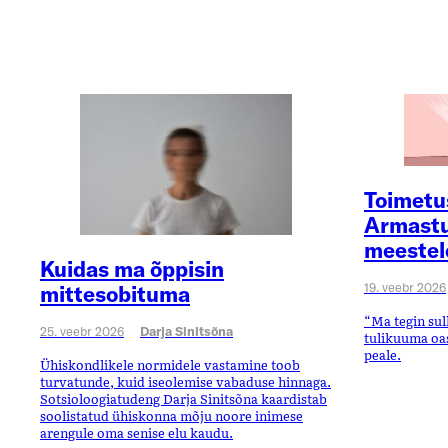
Toimetu
Armastu
meestel
Kuidas ma õppisin
19. veebr 2026
mittesobituma
“Ma tegin sul
25. veebr 2026
Darja Sinitsõna
tulikuuma oa
peale.
Ühiskondlikele normidele vastamine toob
turvatunde, kuid iseolemise vabaduse hinnaga.
Sotsioloogiatudeng Darja Sinitsõna kaardistab
soolistatud ühiskonna mõju noore inimese
arengule oma senise elu kaudu.