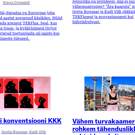
retoorika on probleem, mis ei pu
Elena Crimaldi
vähemusgruppe? “Ära kaaguta” s
Greta Roosaar ja Kadi Viik rääkis
TIQ-õiguslus on Euroopas juba
TERFlusest ja soovastasusest kui
aastat arenenud käsikäes. Nüüd
hübriidrelvast.
eda arengut TERFlus. Seal, kus
a trans- ja kväärinimesi tõrjuv
tavad toetuspinda nii naiste kui
imeste õigused.
li konventsiooni KKK
Vähem turvakaamer
rohkem tähenduslik
Greta Roosaar,
Kadi Viik