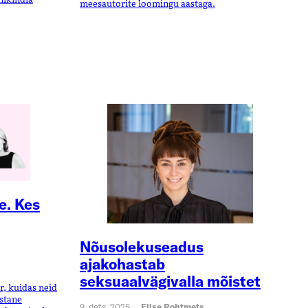
meesautorite loomingu aastaga.
e. Kes
Nõusolekuseadus
ajakohastab
seksuaalvägivalla mõistet
r, kuidas neid
astane
9. dets. 2025
Elise Rohtmets