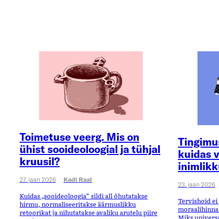
Toimetuse veerg. Mis on
Tingimus
ühist sooideoloogial ja tühjal
kuidas v
kruusil?
inimlikk
27. jaan 2026
Kadi Raal
23. jaan 2026
Kuidas „sooideoloogia” sildi all õhutatakse
Tervishoid ei
hirmu, normaliseeritakse äärmuslikku
moraalihinnan
retoorikat ja nihutatakse avaliku arutelu piire
Miks universa