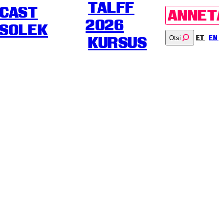
TALFF
CAST
ANNET
2026
SOLEK
Otsi
ET
EN
KURSUS