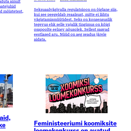
uduta ainult
aatejuhid
Seksuaalvägivalla regulatsioon on õiglane siis,
id mõistetest,
kui see peegeldab reaalsust, mitte ei lähtu
vägistamismüütidest. Seks on konsensuslik
tegevus ehk selle vajalik tingimus on kõigi
osapoolte eelnev nõusolek. Sellest saavad
eestlased aru. Nüüd on aeg seadus järele
aidata.
aid,
Feministeeriumi koomiksite
ke
loomekonkurss on avatud