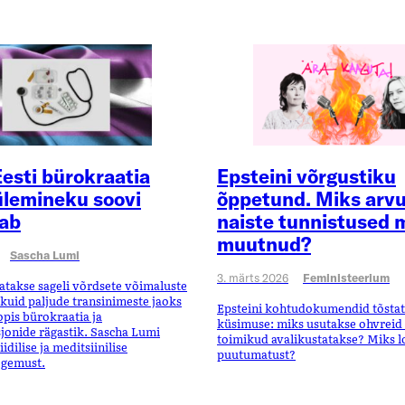
esti bürokraatia
Epsteini võrgustiku
ülemineku soovi
õppetund. Miks arv
ab
naiste tunnistused m
muutnud?
Sascha Lumi
3. märts 2026
Feministeerium
tatakse sageli võrdsete võimaluste
, kuid paljude transinimeste jaoks
Epsteini kohtudokumendid tõsta
opis bürokraatia ja
küsimuse: miks usutakse ohvreid al
jonide rägastik. Sascha Lumi
toimikud avalikustatakse? Miks 
idilise ja meditsiinilise
puutumatust?
ogemust.