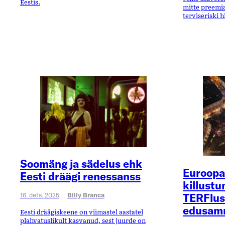
Eestis.
mitte preemia
terviseriski 
Soomäng ja sädelus ehk
Euroopa
Eesti dräägi renessanss
killustu
TERFlus
16. dets. 2025
Billy Branca
edusam
Eesti dräägiskeene on viimastel aastatel
plahvatuslikult kasvanud, sest juurde on