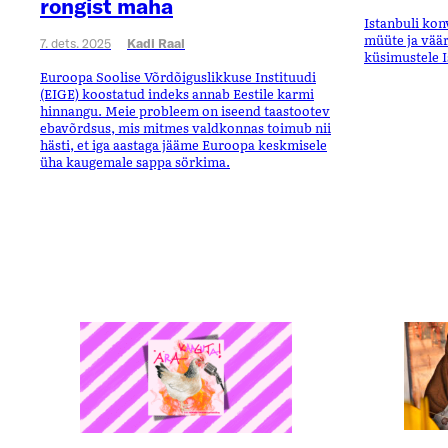
rongist maha
Istanbuli kon
müüte ja väär
7. dets. 2025
Kadi Raal
küsimustele I
Euroopa Soolise Võrdõiguslikkuse Instituudi
(EIGE) koostatud indeks annab Eestile karmi
hinnangu. Meie probleem on iseend taastootev
ebavõrdsus, mis mitmes valdkonnas toimub nii
hästi, et iga aastaga jääme Euroopa keskmisele
üha kaugemale sappa sörkima.