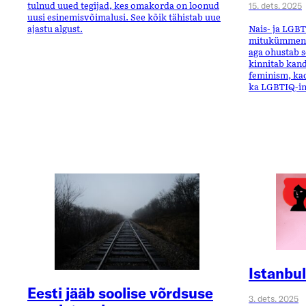
tulnud uued tegijad, kes omakorda on loonud
15. dets. 2025
uusi esinemisvõimalusi. See kõik tähistab uue
Nais- ja LGB
ajastu algust.
mitukümmend 
aga ohustab s
kinnitab kand
feminism, kao
ka LGBTIQ-in
Istanbu
Eesti jääb soolise võrdsuse
3. dets. 2025