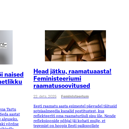
Head jätku, raamatuaasta!
i naised
Feministeeriumi
metlikku
raamatusoovitused
22. dets. 2025
Feministeerium
Eesti raamatu aasta esimestel päevadel täitusid
tena Tartu
sotsiaalmeedia kanalid postitustest, kus
 Seda aastat
reflekteeriti oma raamaturiiuli sisu üle. Nende
e alguseks.
refleksioonide põhjal jäi kohati mulje, et
kski võrdne
tegemist on hoopis Eesti paiksooliste
ihikindla