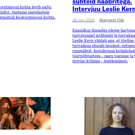
suhteid naabritega.
ventsiooni kohta levib palju
Intervjuu Leslie Ker
infot. Vastame sagedastele
stanbuli konventsiooni kohta.
28. nov. 2025
Margaret Tilk
Enamikus linnades oleme harjun
turvatunnet politseist ja turvaka
Leslie Kern väidab aga, et tõelin
turvalisus sünnib hoolest: mitmeo
ruumidest, kogukonna kohalolust
juurpõhjustega – nagu vaesuse ja
tervise kriisiga – tegelemisest.