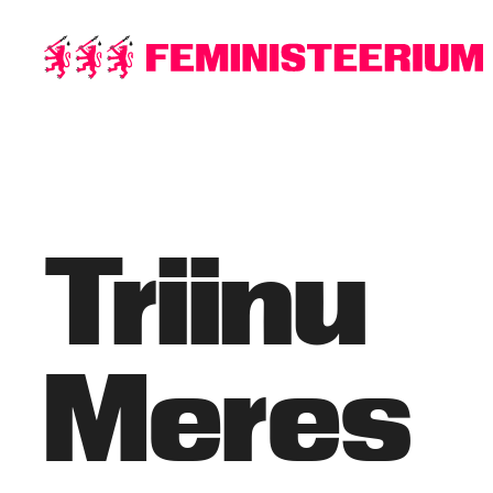
Põhilise
sisu
juurde
Triinu
Meres