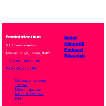
leheküljendus
Feministeerium
Meist
Sõnastik
MTÜ Feministeerium
Podcast
Telliskivi 60a/3, Tallinn, 10412
Nõusolek
info@feministeerium.ee
Tel (+372) 5330 8262
Meie paberimajandus
Toetajad
Müügitingimused
Kasutus­tingimused
RSS