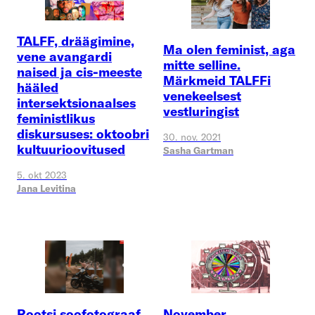
TALFF, dräägimine,
Ma olen feminist, aga
vene avangardi
mitte selline.
naised ja cis-meeste
Märkmeid TALFFi
hääled
venekeelsest
intersektsionaalses
vestluringist
feministlikus
diskursuses: oktoobri
30. nov. 2021
kultuurioovitused
Sasha Gartman
5. okt 2023
Jana Levitina
Rootsi soofotograaf
November.