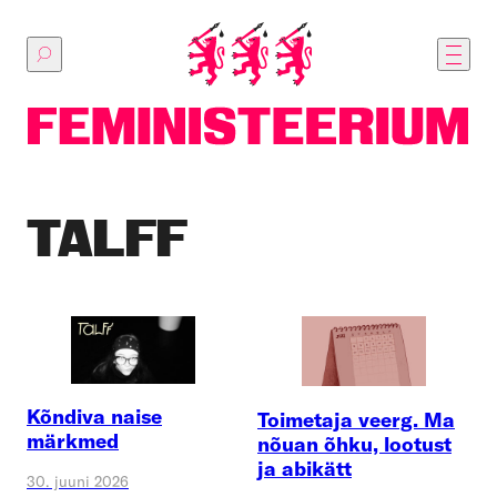
Põhilise
sisu
juurde
TALFF
Kõndiva naise
Toimetaja veerg. Ma
märkmed
nõuan õhku, lootust
ja abikätt
30. juuni 2026