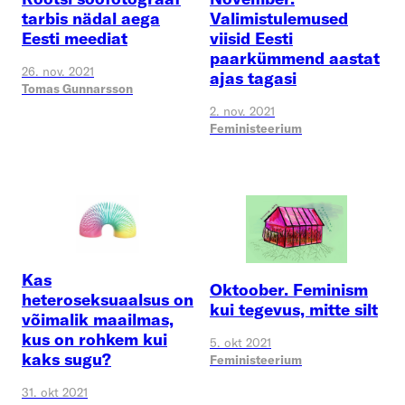
tarbis nädal aega
Valimistulemused
Eesti meediat
viisid Eesti
paarkümmend aastat
26. nov. 2021
ajas tagasi
Tomas Gunnarsson
2. nov. 2021
Feministeerium
Kas
Oktoober. Feminism
heteroseksuaalsus on
kui tegevus, mitte silt
võimalik maailmas,
kus on rohkem kui
5. okt 2021
kaks sugu?
Feministeerium
31. okt 2021