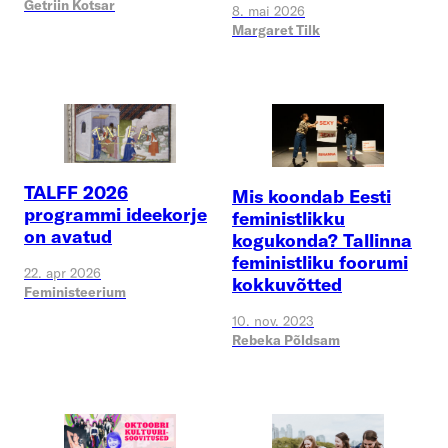
Getriin Kotsar
8. mai 2026
Margaret Tilk
TALFF 2026
Mis koondab Eesti
programmi ideekorje
feministlikku
on avatud
kogukonda? Tallinna
feministliku foorumi
22. apr 2026
kokkuvõtted
Feministeerium
10. nov. 2023
Rebeka Põldsam